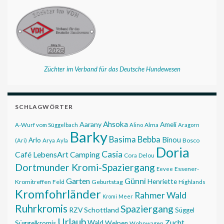
Züchter im Verband für das Deutsche Hundewesen
SCHLAGWÖRTER
Ahsoka
Aarany
Ameli
Alma
A-Wurf vom Süggelbach
Alino
Aragorn
Barky
Basima
Bebba
Binou
Arlo
Bosco
(Ari)
Arya
Ayla
Doria
Casia
Café LebensArt
Camping
Cora
Delou
Dortmunder Kromi-Spaziergang
Essener-
Eevee
Garten
Günni
Henriette
Kromitreffen
Feld
Geburtstag
Highlands
Kromfohrländer
Rahmer Wald
Kromi
Meer
Ruhrkromis
Spaziergang
RZV
Schottland
Süggel
Urlaub
Zucht
Wald
Süggelkromis
Welpen
Wohnwagen