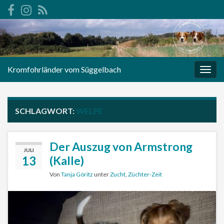
Kromfohrländer vom Süggelbach
Navi
umsc
SCHLAGWORT:
WELPE
Der Auszug von Armstrong
JULI
13
(Kalle)
Von
Tanja Göritz
unter
Zucht
,
Züchter-Zeit