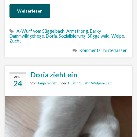
Weiterlesen
A-Wurf vom Süggelbach
,
Armstrong
,
Barky
,
Dammwildgehege
,
Doria
,
Sozialisierung
,
Süggelwald
,
Welpe
,
Zucht
Kommentar hinterlassen
Doria zieht ein
APR.
24
Von
Tanja Göritz
unter
1. Jahr
,
5. Jahr
,
Welpen-Zeit