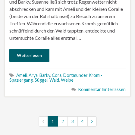
und Barky. Susanne ließ sich trotz Regenwetter nicht
abschrecken und kam mit Ameli und der kleinen Coralie
(beide von der Ruhrhalbinsel) zu Besuch zu unserem
Treffen. Während die erwachsenen Kromis gemütlich
schnüffelnd durch den Wald tappten, entdeckte und
untersuchte Coralie alles erstmal …
Weiterlesen
Ameli
,
Arya
,
Barky
,
Cora
,
Dortmunder Kromi-
Spaziergang
,
Süggel
,
Wald
,
Welpe
Kommentar hinterlassen
1
2
3
4