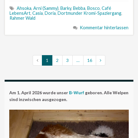
Ahsoka
,
Arni (Sammy)
,
Barky
,
Bebba
,
Bosco
,
Café
LebensArt
,
Casia
,
Doria
,
Dortmunder Kromi-Spaziergang
,
Rahmer Wald
Kommentar hinterlassen
1
2
3
…
16
Am 1. April 2026 wurde unser
B-Wurf
geboren. Alle Welpen
sind inzwischen ausgezogen.