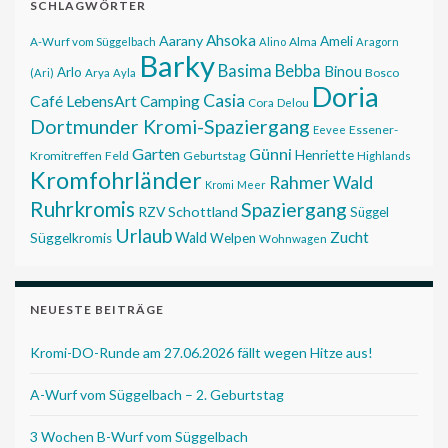
SCHLAGWÖRTER
Ahsoka
Aarany
Ameli
Alma
A-Wurf vom Süggelbach
Alino
Aragorn
Barky
Basima
Bebba
Binou
Arlo
Bosco
(Ari)
Arya
Ayla
Doria
Casia
Café LebensArt
Camping
Cora
Delou
Dortmunder Kromi-Spaziergang
Essener-
Eevee
Garten
Günni
Henriette
Kromitreffen
Feld
Geburtstag
Highlands
Kromfohrländer
Rahmer Wald
Kromi
Meer
Ruhrkromis
Spaziergang
RZV
Schottland
Süggel
Urlaub
Zucht
Wald
Süggelkromis
Welpen
Wohnwagen
NEUESTE BEITRÄGE
Kromi-DO-Runde am 27.06.2026 fällt wegen Hitze aus!
A-Wurf vom Süggelbach – 2. Geburtstag
3 Wochen B-Wurf vom Süggelbach