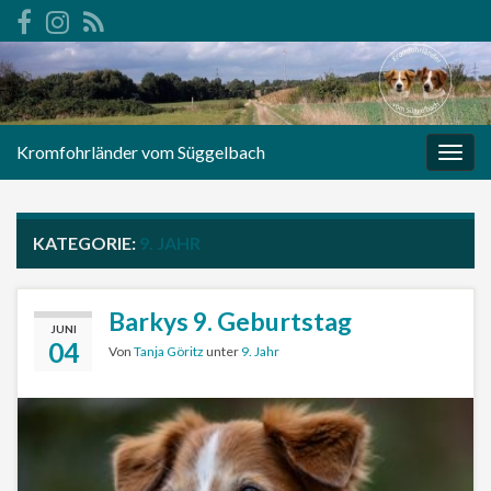
Kromfohrländer vom Süggelbach
Navi
umsc
KATEGORIE:
9. JAHR
Barkys 9. Geburtstag
JUNI
04
Von
Tanja Göritz
unter
9. Jahr