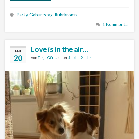
Barky
,
Geburtstag
,
Ruhrkromis
1 Kommentar
Love is in the air…
MAI
20
Von
Tanja Göritz
unter
5. Jahr
,
9. Jahr