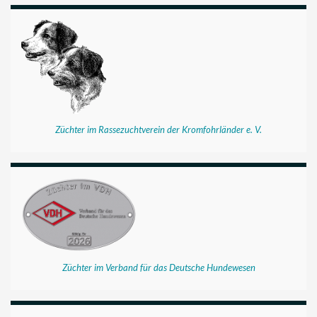
Züchter im Rassezuchtverein der Kromfohrländer e. V.
Züchter im Verband für das Deutsche Hundewesen