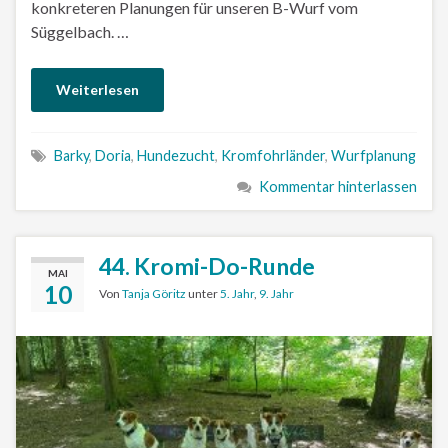
konkreteren Planungen für unseren B-Wurf vom
Süggelbach. …
Weiterlesen
Barky
,
Doria
,
Hundezucht
,
Kromfohrländer
,
Wurfplanung
Kommentar hinterlassen
44. Kromi-Do-Runde
MAI
10
Von
Tanja Göritz
unter
5. Jahr
,
9. Jahr