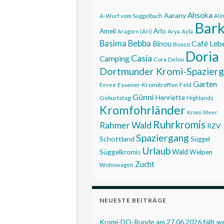
Ahsoka
Aarany
A-Wurf vom Süggelbach
Ali
Bar
Ameli
Arlo
Aragorn (Ari)
Arya
Ayla
Basima
Bebba
Café Leb
Binou
Bosco
Doria
Casia
Camping
Cora
Delou
Dortmunder Kromi-Spazier
Garten
Essener-Kromitreffen
Feld
Eevee
Günni
Henriette
Geburtstag
Highlands
Kromfohrländer
Kromi
Meer
Ruhrkromis
Rahmer Wald
RZV
Spaziergang
Schottland
Süggel
Urlaub
Wald
Süggelkromis
Welpen
Zucht
Wohnwagen
NEUESTE BEITRÄGE
Kromi-DO-Runde am 27.06.2026 fällt 