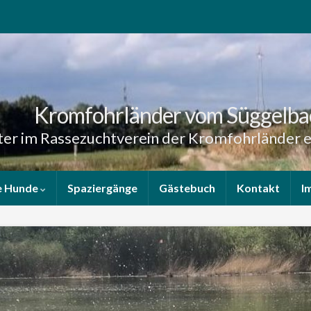
Kromfohrländer vom Süggelba
er im Rassezuchtverein der Kromfohrländer e
e Hunde
Spaziergänge
Gästebuch
Kontakt
I