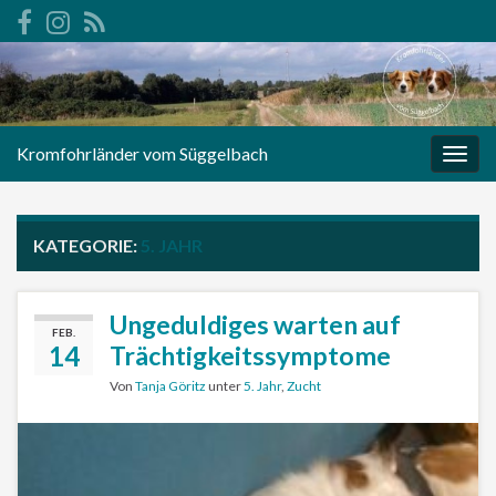
Kromfohrländer vom Süggelbach
Navi
umsc
KATEGORIE:
5. JAHR
Ungeduldiges warten auf
FEB.
14
Trächtigkeitssymptome
Von
Tanja Göritz
unter
5. Jahr
,
Zucht