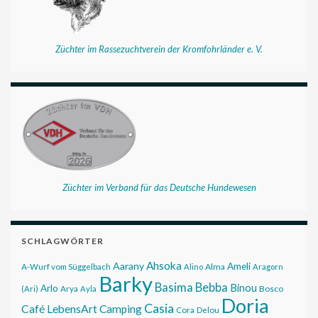
Züchter im Rassezuchtverein der Kromfohrländer e. V.
Züchter im Verband für das Deutsche Hundewesen
SCHLAGWÖRTER
Ahsoka
Aarany
Ameli
Alma
A-Wurf vom Süggelbach
Alino
Aragorn
Barky
Basima
Bebba
Binou
Arlo
Bosco
(Ari)
Arya
Ayla
Doria
Casia
Café LebensArt
Camping
Cora
Delou