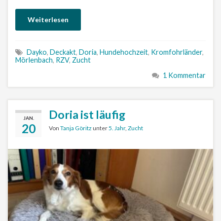
Weiterlesen
Dayko
,
Deckakt
,
Doria
,
Hundehochzeit
,
Kromfohrländer
,
Mörlenbach
,
RZV
,
Zucht
1 Kommentar
Doria ist läufig
JAN.
20
Von
Tanja Göritz
unter
5. Jahr
,
Zucht