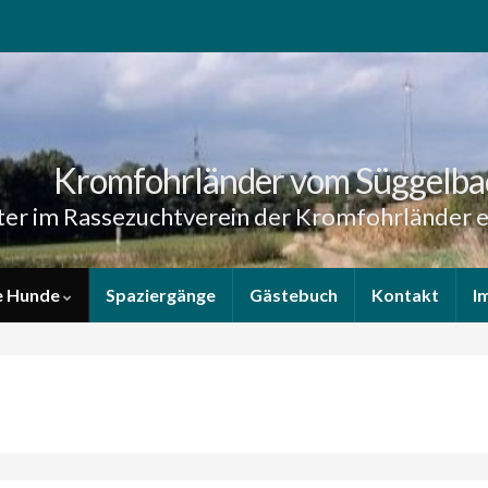
Kromfohrländer vom Süggelba
er im Rassezuchtverein der Kromfohrländer e
e Hunde
Spaziergänge
Gästebuch
Kontakt
I