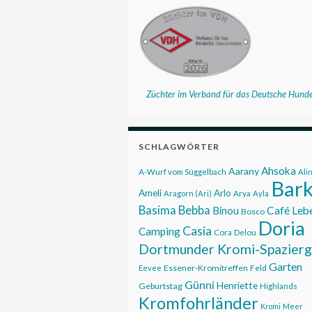
Züchter im Verband für das Deutsche Hund
SCHLAGWÖRTER
Ahsoka
Aarany
A-Wurf vom Süggelbach
Ali
Bar
Ameli
Arlo
Aragorn (Ari)
Arya
Ayla
Basima
Bebba
Café Leb
Binou
Bosco
Doria
Casia
Camping
Cora
Delou
Dortmunder Kromi-Spazier
Garten
Essener-Kromitreffen
Feld
Eevee
Günni
Henriette
Geburtstag
Highlands
Kromfohrländer
Kromi
Meer