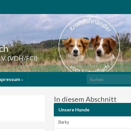
ch
.V. (VDH/FCI)
Search for:
mpressum
In diesem Abschnitt
Unsere Hunde
Barky