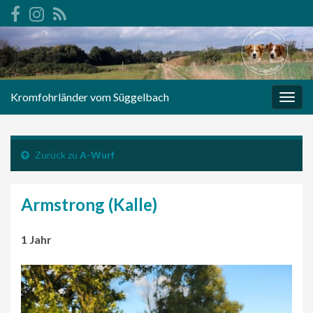
Kromfohrländer vom Süggelbach
Navi
umsc
Zurück zu
A-Wurf
Armstrong (Kalle)
1 Jahr