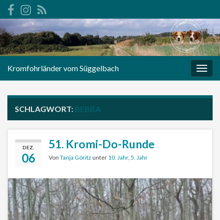
Kromfohrländer vom Süggelbach
Navi
umsc
SCHLAGWORT:
BEBBA
51. Kromi-Do-Runde
DEZ.
06
Von
Tanja Göritz
unter
10. Jahr
,
5. Jahr