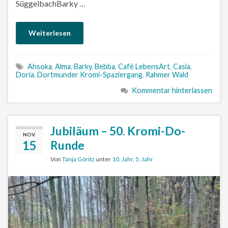
SüggelbachBarky …
Weiterlesen
Ahsoka
,
Alma
,
Barky
,
Bebba
,
Café LebensArt
,
Casia
,
Doria
,
Dortmunder Kromi-Spaziergang
,
Rahmer Wald
Kommentar hinterlassen
Jubiläum – 50. Kromi-Do-
NOV.
15
Runde
Von
Tanja Göritz
unter
10. Jahr
,
5. Jahr