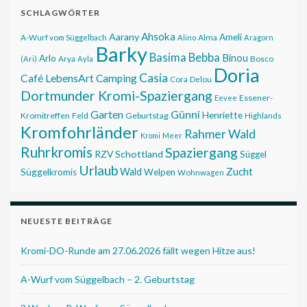
SCHLAGWÖRTER
Ahsoka
Aarany
Ameli
Alma
A-Wurf vom Süggelbach
Alino
Aragorn
Barky
Basima
Bebba
Binou
Arlo
Bosco
(Ari)
Arya
Ayla
Doria
Casia
Café LebensArt
Camping
Cora
Delou
Dortmunder Kromi-Spaziergang
Essener-
Eevee
Garten
Günni
Henriette
Kromitreffen
Feld
Geburtstag
Highlands
Kromfohrländer
Rahmer Wald
Kromi
Meer
Ruhrkromis
Spaziergang
RZV
Schottland
Süggel
Urlaub
Zucht
Wald
Süggelkromis
Welpen
Wohnwagen
NEUESTE BEITRÄGE
Kromi-DO-Runde am 27.06.2026 fällt wegen Hitze aus!
A-Wurf vom Süggelbach – 2. Geburtstag