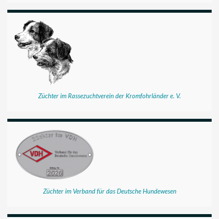
Züchter im Rassezuchtverein der Kromfohrländer e. V.
Züchter im Verband für das Deutsche Hundewesen