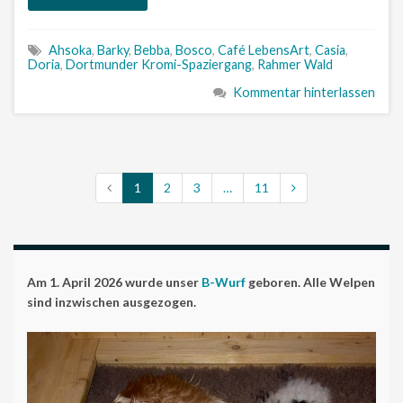
Ahsoka
,
Barky
,
Bebba
,
Bosco
,
Café LebensArt
,
Casia
,
Doria
,
Dortmunder Kromi-Spaziergang
,
Rahmer Wald
Kommentar hinterlassen
1
2
3
…
11
Am 1. April 2026 wurde unser
B-Wurf
geboren. Alle Welpen
sind inzwischen ausgezogen.