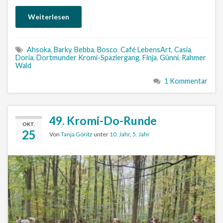
Weiterlesen
Ahsoka
,
Barky
,
Bebba
,
Bosco
,
Café LebensArt
,
Casia
,
Doria
,
Dortmunder Kromi-Spaziergang
,
Finja
,
Günni
,
Rahmer
Wald
1 Kommentar
49. Kromi-Do-Runde
OKT.
25
Von
Tanja Göritz
unter
10. Jahr
,
5. Jahr