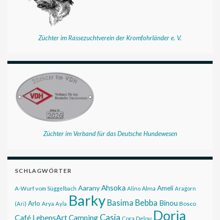
Züchter im Rassezuchtverein der Kromfohrländer e. V.
Züchter im Verband für das Deutsche Hundewesen
SCHLAGWÖRTER
Ahsoka
Aarany
Ameli
Alma
A-Wurf vom Süggelbach
Alino
Aragorn
Barky
Basima
Bebba
Binou
Arlo
Bosco
(Ari)
Arya
Ayla
Doria
Casia
Café LebensArt
Camping
Cora
Delou