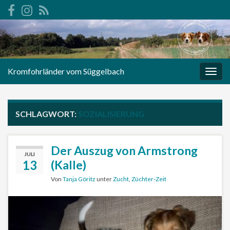
Kromfohrländer vom Süggelbach
Navi
umsc
SCHLAGWORT:
SOZIALISIERUNG
Der Auszug von Armstrong
JULI
13
(Kalle)
Von
Tanja Göritz
unter
Zucht
,
Züchter-Zeit