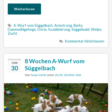
Weiterlesen
A-Wurf vom Süggelbach
,
Armstrong
,
Barky
,
Dammwildgehege
,
Doria
,
Sozialisierung
,
Süggelwald
,
Welpe
,
Zucht
Kommentar hinterlassen
8 Wochen A-Wurf vom
JUNI
30
Süggelbach
Von
Tanja Göritz
unter
Zucht
,
Züchter-Zeit