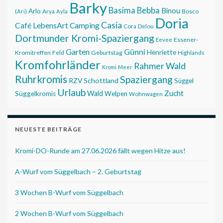
Barky
Basima
Bebba
Binou
Arlo
Bosco
(Ari)
Arya
Ayla
Doria
Casia
Café LebensArt
Camping
Cora
Delou
Dortmunder Kromi-Spaziergang
Essener-
Eevee
Garten
Günni
Henriette
Kromitreffen
Feld
Geburtstag
Highlands
Kromfohrländer
Rahmer Wald
Kromi
Meer
Ruhrkromis
Spaziergang
RZV
Schottland
Süggel
Urlaub
Zucht
Wald
Süggelkromis
Welpen
Wohnwagen
NEUESTE BEITRÄGE
Kromi-DO-Runde am 27.06.2026 fällt wegen Hitze aus!
A-Wurf vom Süggelbach – 2. Geburtstag
3 Wochen B-Wurf vom Süggelbach
2 Wochen B-Wurf vom Süggelbach