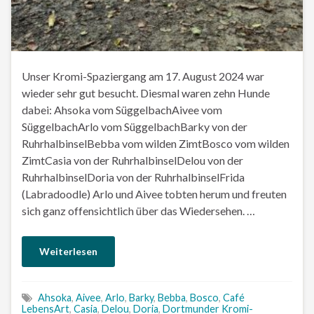
Unser Kromi-Spaziergang am 17. August 2024 war
wieder sehr gut besucht. Diesmal waren zehn Hunde
dabei: Ahsoka vom SüggelbachAivee vom
SüggelbachArlo vom SüggelbachBarky von der
RuhrhalbinselBebba vom wilden ZimtBosco vom wilden
ZimtCasia von der RuhrhalbinselDelou von der
RuhrhalbinselDoria von der RuhrhalbinselFrida
(Labradoodle) Arlo und Aivee tobten herum und freuten
sich ganz offensichtlich über das Wiedersehen. …
Weiterlesen
Ahsoka
,
Aivee
,
Arlo
,
Barky
,
Bebba
,
Bosco
,
Café
LebensArt
,
Casia
,
Delou
,
Doria
,
Dortmunder Kromi-