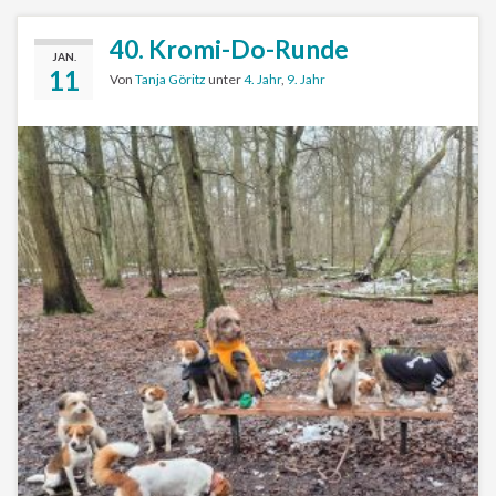
40. Kromi-Do-Runde
JAN.
11
Von
Tanja Göritz
unter
4. Jahr
,
9. Jahr