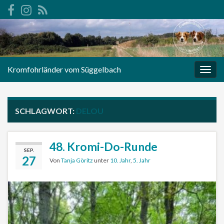
Kromfohrländer vom Süggelbach
Navi
umsc
SCHLAGWORT:
DELOU
48. Kromi-Do-Runde
SEP.
27
Von
Tanja Göritz
unter
10. Jahr
,
5. Jahr