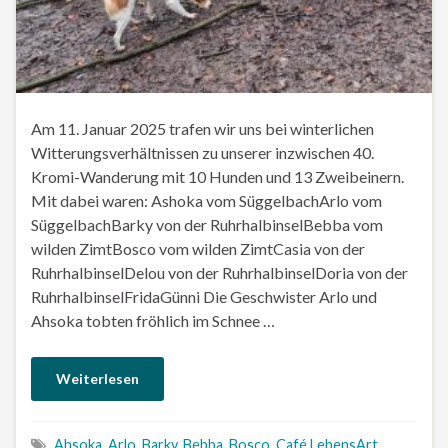
Am 11. Januar 2025 trafen wir uns bei winterlichen
Witterungsverhältnissen zu unserer inzwischen 40.
Kromi-Wanderung mit 10 Hunden und 13 Zweibeinern.
Mit dabei waren: Ashoka vom SüggelbachArlo vom
SüggelbachBarky von der RuhrhalbinselBebba vom
wilden ZimtBosco vom wilden ZimtCasia von der
RuhrhalbinselDelou von der RuhrhalbinselDoria von der
RuhrhalbinselFridaGünni Die Geschwister Arlo und
Ahsoka tobten fröhlich im Schnee …
Weiterlesen
Ahsoka
,
Arlo
,
Barky
,
Bebba
,
Bosco
,
Café LebensArt
,