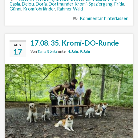
Casia
,
Delou
,
Doria
,
Dortmunder Kromi-Spaziergang
,
Frida
,
Günni
,
Kromfohrländer
,
Rahmer Wald
Kommentar hinterlassen
17.08. 35. Kromi-DO-Runde
AUG.
17
Von
Tanja Göritz
unter
4. Jahr
,
9. Jahr