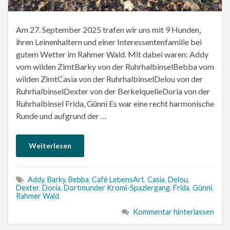
Am 27. September 2025 trafen wir uns mit 9 Hunden,
ihren Leinenhaltern und einer Interessentenfamilie bei
gutem Wetter im Rahmer Wald. Mit dabei waren: Addy
vom wilden ZimtBarky von der RuhrhalbinselBebba vom
wilden ZimtCasia von der RuhrhalbinselDelou von der
RuhrhalbinselDexter von der BerkelquelleDoria von der
Ruhrhalbinsel Frida, Günni Es war eine recht harmonische
Runde und aufgrund der …
Weiterlesen
Addy
,
Barky
,
Bebba
,
Café LebensArt
,
Casia
,
Delou
,
Dexter
,
Doria
,
Dortmunder Kromi-Spaziergang
,
Frida
,
Günni
,
Rahmer Wald
Kommentar hinterlassen