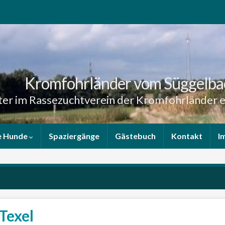
Kromfohrländer vom Süggelba
er im Rassezuchtverein der Kromfohrländer e
e Hunde
Spaziergänge
Gästebuch
Kontakt
I
Texel