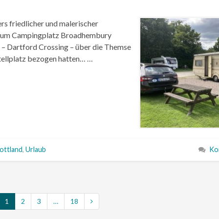
s friedlicher und malerischer
g zum Campingplatz Broadhembury
ke – Dartford Crossing – über die Themse
tellplatz bezogen hatten… …
ottland
,
Urlaub
Ko
1
2
3
…
18