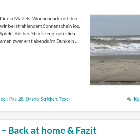
 für ein Mädels-Wochenende mit den
wir bei strahlendem Sonnenschein los.
piele, Bücher, Strickzeug, natürlich
r kamen zwar erst abends im Dunkeln …
eer
,
Paal 28
,
Strand
,
Stricken
,
Texel
,
Ko
 – Back at home & Fazit