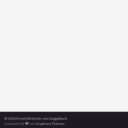
© 2026 Kromfohrländer vom Süggelbach.
Gemacht mit
von
Graphene Themes
.