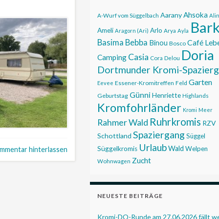
Ahsoka
Aarany
A-Wurf vom Süggelbach
Ali
Bar
Ameli
Arlo
Aragorn (Ari)
Arya
Ayla
Basima
Bebba
Café Leb
Binou
Bosco
Doria
Casia
Camping
Cora
Delou
Dortmunder Kromi-Spazier
Garten
Essener-Kromitreffen
Feld
Eevee
Günni
Henriette
Geburtstag
Highlands
Kromfohrländer
Kromi
Meer
Ruhrkromis
Rahmer Wald
RZV
Spaziergang
Schottland
Süggel
Urlaub
Wald
Süggelkromis
Welpen
mmentar hinterlassen
Zucht
Wohnwagen
NEUESTE BEITRÄGE
Kromi-DO-Runde am 27.06.2026 fällt 