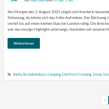
Von
Tanja Göritz
unter
10. Jahr
,
5. Jahr
Am Morgen des 2. August 2025 zeigte sich Kendal in besonder
Stimmung, da lohnte sich das frühe Aufstehen. Der Rückwe
verlief bis auf einen kleinen Stau bei London ruhig. Die Brüc
war das einzige Highlight unterwegs. Nachdem wir unseren S
Weiterlesen
Barky
,
Broadhembury
,
Camping
,
Dartford Crossing
,
Doria
,
Sch