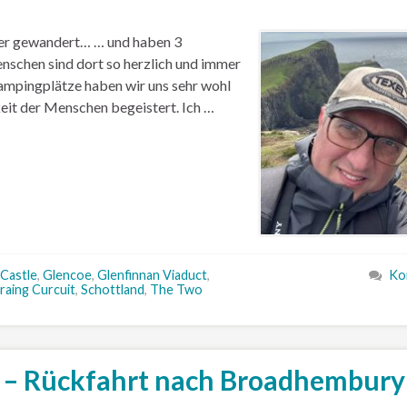
ter gewandert… … und haben 3
schen sind dort so herzlich und immer
Campingplätze haben wir uns sehr wohl
it der Menschen begeistert. Ich …
 Castle
,
Glencoe
,
Glenfinnan Viaduct
,
Ko
raing Curcuit
,
Schottland
,
The Two
0 – Rückfahrt nach Broadhembury