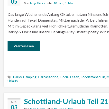
05
Von
Tanja Göritz
unter
10. Jahr
,
5. Jahr
Das lange Wochenende Anfang Oktober nutzen Nina und ich
Hunden auf Texel. Donnerstag Mittag nach der Arbeit fuhren 
Mit im Gepäck ganz viel Fröhlichkeit, gemütliche Klamotten, S
Barky & Doria und unsere Lieblings-Playlist auf Spotify. Wi
Weiterlesen
Barky
,
Camping
,
Carcassonne
,
Doria
,
Lesen
,
Loodsmansduin
,
M
Urlaub
Schottland-Urlaub Teil 21
AUG.
03
Von
Tanja Göritz
unter
10. Jahr
,
5. Jahr