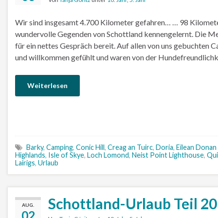
Wir sind insgesamt 4.700 Kilometer gefahren… … 98 Kilome
wundervolle Gegenden von Schottland kennengelernt. Die Men
für ein nettes Gespräch bereit. Auf allen von uns gebuchten 
und willkommen gefühlt und waren von der Hundefreundlichke
Weiterlesen
Barky
,
Camping
,
Conic Hill
,
Creag an Tuirc
,
Doria
,
Eilean Donan
Highlands
,
Isle of Skye
,
Loch Lomond
,
Neist Point Lighthouse
,
Qui
Lairigs
,
Urlaub
Schottland-Urlaub Teil 2
AUG.
02