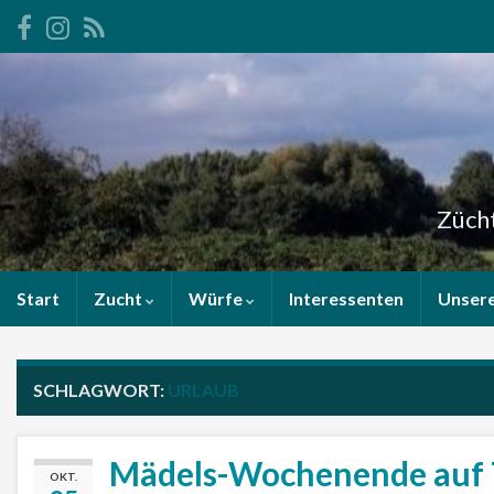
Zücht
Start
Zucht
Würfe
Interessenten
Unser
SCHLAGWORT:
URLAUB
Mädels-Wochenende auf 
OKT.