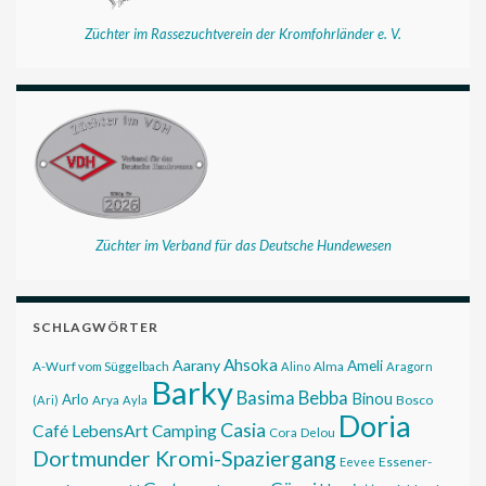
Züchter im Rassezuchtverein der Kromfohrländer e. V.
Züchter im Verband für das Deutsche Hundewesen
SCHLAGWÖRTER
Ahsoka
Aarany
Ameli
Alma
A-Wurf vom Süggelbach
Alino
Aragorn
Barky
Basima
Bebba
Binou
Arlo
Bosco
(Ari)
Arya
Ayla
Doria
Casia
Café LebensArt
Camping
Cora
Delou
Dortmunder Kromi-Spaziergang
Essener-
Eevee