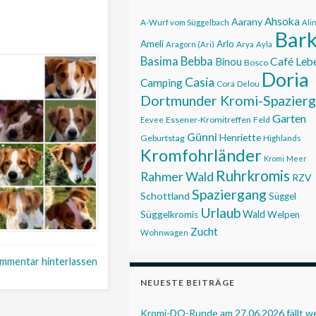
Ahsoka
Aarany
A-Wurf vom Süggelbach
Ali
Bar
Ameli
Arlo
Aragorn (Ari)
Arya
Ayla
Basima
Bebba
Café Leb
Binou
Bosco
Doria
Casia
Camping
Cora
Delou
Dortmunder Kromi-Spazier
Garten
Essener-Kromitreffen
Feld
Eevee
Günni
Henriette
Geburtstag
Highlands
Kromfohrländer
Kromi
Meer
Ruhrkromis
Rahmer Wald
RZV
Spaziergang
Schottland
Süggel
Urlaub
Wald
Süggelkromis
Welpen
Zucht
Wohnwagen
mmentar hinterlassen
NEUESTE BEITRÄGE
Kromi-DO-Runde am 27.06.2026 fällt 