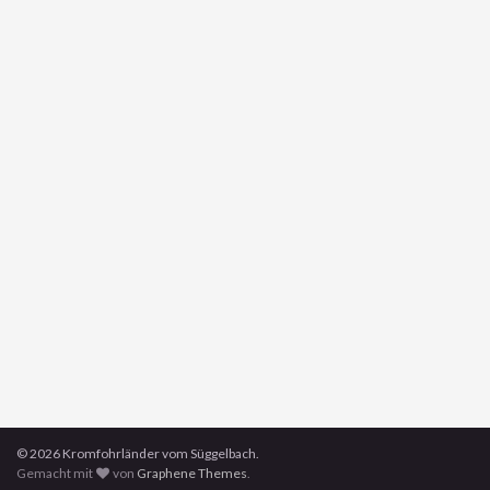
© 2026 Kromfohrländer vom Süggelbach.
Gemacht mit
von
Graphene Themes
.