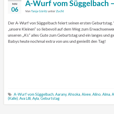
A-Wurf vom Süggelbach –
MAI
06
Von
Tanja Göritz
unter
Zucht
Der A-Wurf von Süggelbach feiert seinen ersten Geburtstag. 
„unsere Kleinen“ so liebevoll auf dem Weg zum Erwachsenwe
unseren „A’s“ alles Gute zum Geburtstag und ein langes und 
Babys heute nochmal extra von uns und genießt den Tag!
A-Wurf vom Süggelbach
,
Aarany
,
Ahsoka
,
Aivee
,
Alino
,
Alma
,
A
(Kalle)
,
Ava Lilli
,
Ayla
,
Geburtstag