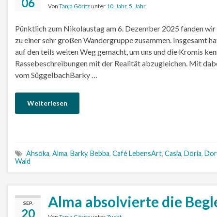
06
Von
Tanja Göritz
unter
10. Jahr
,
5. Jahr
Pünktlich zum Nikolaustag am 6. Dezember 2025 fanden wir
zu einer sehr großen Wandergruppe zusammen. Insgesamt hatt
auf den teils weiten Weg gemacht, um uns und die Kromis ken
Rassebeschreibungen mit der Realität abzugleichen. Mit d
vom SüggelbachBarky …
Weiterlesen
Ahsoka
,
Alma
,
Barky
,
Bebba
,
Café LebensArt
,
Casia
,
Doria
,
Dor
Wald
Alma absolvierte die Beg
SEP.
20
Von
Tanja Göritz
unter
Zucht