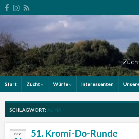
Zücht
Start
Zucht
Würfe
Interessenten
Unser
SCHLAGWORT:
ALMA
51. Kromi-Do-Runde
DEZ.