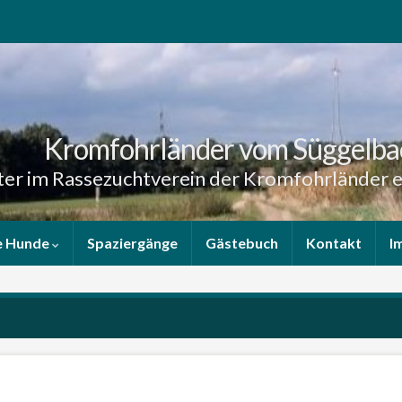
Kromfohrländer vom Süggelba
er im Rassezuchtverein der Kromfohrländer e
e Hunde
Spaziergänge
Gästebuch
Kontakt
I