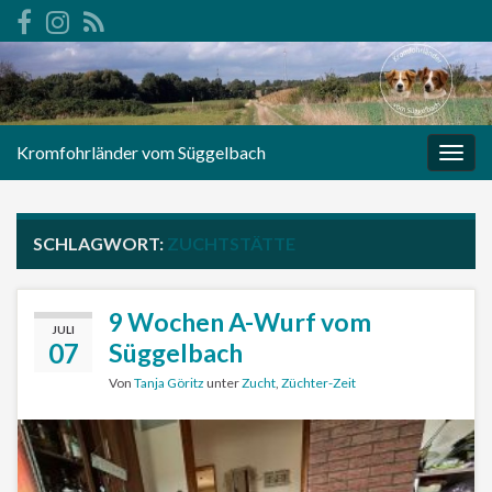
Kromfohrländer vom Süggelbach
Navi
umsc
SCHLAGWORT:
ZUCHTSTÄTTE
9 Wochen A-Wurf vom
JULI
07
Süggelbach
Von
Tanja Göritz
unter
Zucht
,
Züchter-Zeit