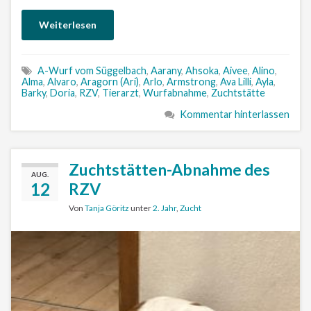
Weiterlesen
A-Wurf vom Süggelbach
,
Aarany
,
Ahsoka
,
Aivee
,
Alino
,
Alma
,
Alvaro
,
Aragorn (Ari)
,
Arlo
,
Armstrong
,
Ava Lilli
,
Ayla
,
Barky
,
Doria
,
RZV
,
Tierarzt
,
Wurfabnahme
,
Zuchtstätte
Kommentar hinterlassen
Zuchtstätten-Abnahme des
AUG.
12
RZV
Von
Tanja Göritz
unter
2. Jahr
,
Zucht