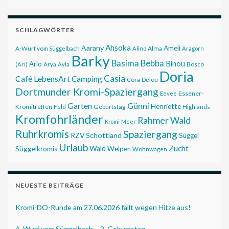
SCHLAGWÖRTER
Ahsoka
Aarany
Ameli
Alma
A-Wurf vom Süggelbach
Alino
Aragorn
Barky
Basima
Bebba
Binou
Arlo
Bosco
(Ari)
Arya
Ayla
Doria
Casia
Café LebensArt
Camping
Cora
Delou
Dortmunder Kromi-Spaziergang
Essener-
Eevee
Garten
Günni
Henriette
Kromitreffen
Feld
Geburtstag
Highlands
Kromfohrländer
Rahmer Wald
Kromi
Meer
Ruhrkromis
Spaziergang
RZV
Schottland
Süggel
Urlaub
Zucht
Wald
Süggelkromis
Welpen
Wohnwagen
NEUESTE BEITRÄGE
Kromi-DO-Runde am 27.06.2026 fällt wegen Hitze aus!
A-Wurf vom Süggelbach – 2. Geburtstag