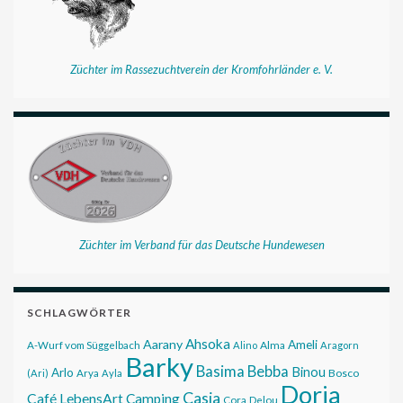
Züchter im Rassezuchtverein der Kromfohrländer e. V.
Züchter im Verband für das Deutsche Hundewesen
SCHLAGWÖRTER
Ahsoka
Aarany
Ameli
Alma
A-Wurf vom Süggelbach
Alino
Aragorn
Barky
Basima
Bebba
Binou
Arlo
Bosco
(Ari)
Arya
Ayla
Doria
Casia
Café LebensArt
Camping
Cora
Delou