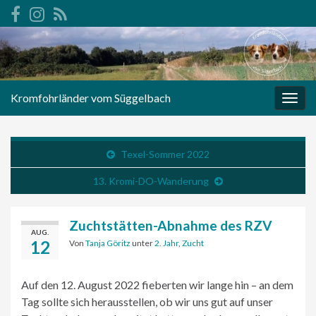
Kromfohrländer vom Süggelbach
Navi
umsc
Texel-Sommer 2022
13. Kromi-DO-Wanderung
Zuchtstätten-Abnahme des RZV
AUG.
12
Von
Tanja Göritz
unter
2. Jahr
,
Zucht
Auf den 12. August 2022 fieberten wir lange hin – an dem
Tag sollte sich herausstellen, ob wir uns gut auf unser