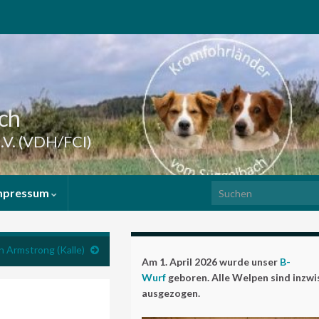
ch
.V. (VDH/FCI)
Search for:
mpressum
 Armstrong (Kalle)
Am 1. April 2026 wurde unser
B-
Wurf
geboren. Alle Welpen sind inzw
ausgezogen.