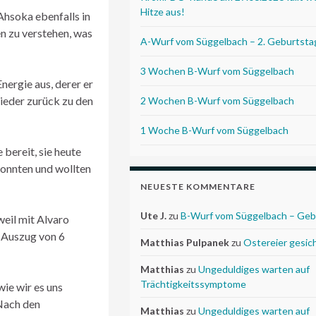
Hitze aus!
hsoka ebenfalls in
en zu verstehen, was
A-Wurf vom Süggelbach – 2. Geburtsta
3 Wochen B-Wurf vom Süggelbach
nergie aus, derer er
wieder zurück zu den
2 Wochen B-Wurf vom Süggelbach
1 Woche B-Wurf vom Süggelbach
bereit, sie heute
onnten und wollten
NEUESTE KOMMENTARE
Ute J.
zu
B-Wurf vom Süggelbach – Geb
weil mit Alvaro
 Auszug von 6
Matthias Pulpanek
zu
Ostereier gesic
Matthias
zu
Ungeduldiges warten auf
Trächtigkeitssymptome
wie wir es uns
 Nach den
Matthias
zu
Ungeduldiges warten auf