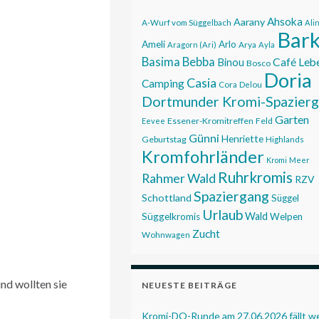
Ahsoka
Aarany
A-Wurf vom Süggelbach
Ali
Bar
Ameli
Arlo
Aragorn (Ari)
Arya
Ayla
Basima
Bebba
Café Leb
Binou
Bosco
Doria
Casia
Camping
Cora
Delou
Dortmunder Kromi-Spazier
Garten
Essener-Kromitreffen
Feld
Eevee
Günni
Henriette
Geburtstag
Highlands
Kromfohrländer
Kromi
Meer
Ruhrkromis
Rahmer Wald
RZV
Spaziergang
Schottland
Süggel
Urlaub
Wald
Süggelkromis
Welpen
Zucht
Wohnwagen
nd wollten sie
NEUESTE BEITRÄGE
Kromi-DO-Runde am 27.06.2026 fällt 