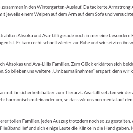
) zusammen in den Wintergarten-Auslauf. Da tackerte Armstrong A
tt mit jeweils einem Welpen auf dem Arm auf dem Sofa und versucht
trahlten Ahsoka und Ava-Lilli gerade noch immer eine besondere E
en ist. Er kam recht schnell wieder zur Ruhe und wir setzten ihn 
h Ahsokas und Ava-Lillis Familien. Zum Glück erklärten sich beide 
en. So blieben uns weitere „Umbaumaßnahmen“ erspart, denn wir k
an mit ihr sicherheitshalber zum Tierarzt. Ava-Lilli setzten wir der
hr harmonisch miteinander um, so dass wir uns nun mental auf den
serer tollen Familien, jeden Auszug trotzdem noch so zu gestalten, 
ließband lief und sich einige Leute die Klinke in die Hand gaben.