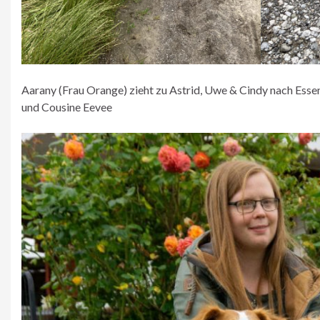
Aarany (Frau Orange) zieht zu Astrid, Uwe & Cindy nach Essen
und Cousine Eevee