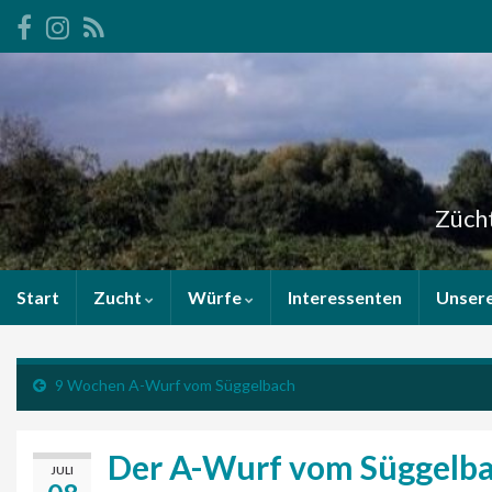
Zücht
Start
Zucht
Würfe
Interessenten
Unser
9 Wochen A-Wurf vom Süggelbach
Der A-Wurf vom Süggelba
JULI