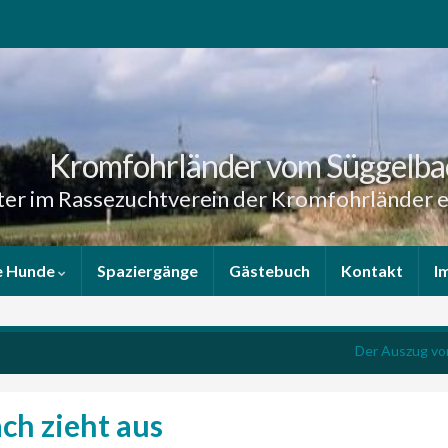
Kromfohrländer vom Süggelba
er im Rassezuchtverein der Kromfohrländer e
e Hunde
Spaziergänge
Gästebuch
Kontakt
I
Der Auszug von
ch zieht aus