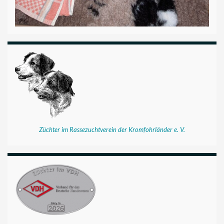
Züchter im Rassezuchtverein der Kromfohrländer e. V.