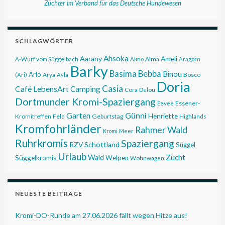
Züchter im Verband für das Deutsche Hundewesen
SCHLAGWÖRTER
Ahsoka
Aarany
Ameli
Alma
A-Wurf vom Süggelbach
Alino
Aragorn
Barky
Basima
Bebba
Binou
Arlo
Bosco
(Ari)
Arya
Ayla
Doria
Casia
Café LebensArt
Camping
Cora
Delou
Dortmunder Kromi-Spaziergang
Essener-
Eevee
Garten
Günni
Henriette
Kromitreffen
Feld
Geburtstag
Highlands
Kromfohrländer
Rahmer Wald
Kromi
Meer
Ruhrkromis
Spaziergang
RZV
Schottland
Süggel
Urlaub
Zucht
Wald
Süggelkromis
Welpen
Wohnwagen
NEUESTE BEITRÄGE
Kromi-DO-Runde am 27.06.2026 fällt wegen Hitze aus!