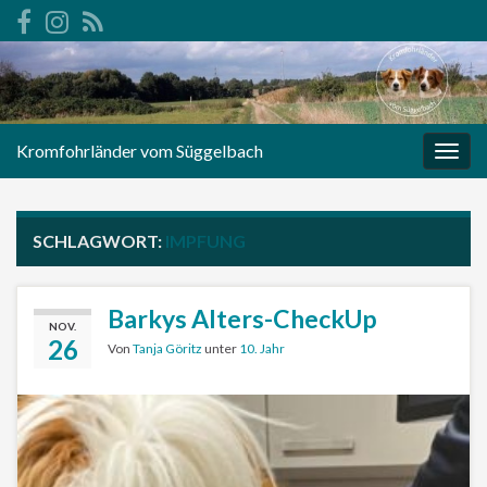
Kromfohrländer vom Süggelbach
Navi
umsc
SCHLAGWORT:
IMPFUNG
Barkys Alters-CheckUp
NOV.
26
Von
Tanja Göritz
unter
10. Jahr