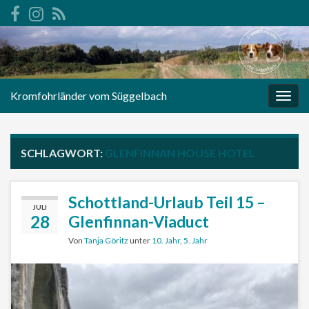
Kromfohrländer vom Süggelbach
Navi
umsc
SCHLAGWORT:
GLENFINNAN HOUSE HOTEL
Schottland-Urlaub Teil 15 –
JULI
28
Glenfinnan-Viaduct
Von
Tanja Göritz
unter
10. Jahr
,
5. Jahr