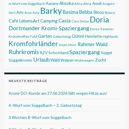
Ahsoka
Aarany
Ameli
Alma
A-Wurf vom Süggelbach
Alino
Aragorn
Barky
Basima
Bebba
Binou
Arlo
Bosco
(Ari)
Arya
Ayla
Doria
Casia
Café LebensArt
Camping
Cora
Delou
Dortmunder Kromi-Spaziergang
Essener-
Eevee
Garten
Günni
Henriette
Kromitreffen
Feld
Geburtstag
Highlands
Kromfohrländer
Rahmer Wald
Kromi
Meer
Ruhrkromis
Spaziergang
RZV
Schottland
Süggel
Urlaub
Zucht
Wald
Süggelkromis
Welpen
Wohnwagen
NEUESTE BEITRÄGE
Kromi-DO-Runde am 27.06.2026 fällt wegen Hitze aus!
A-Wurf vom Süggelbach – 2. Geburtstag
3 Wochen B-Wurf vom Süggelbach