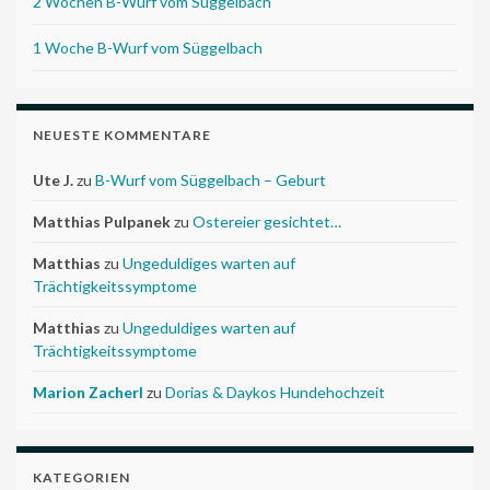
2 Wochen B-Wurf vom Süggelbach
1 Woche B-Wurf vom Süggelbach
NEUESTE KOMMENTARE
Ute J.
zu
B-Wurf vom Süggelbach – Geburt
Matthias Pulpanek
zu
Ostereier gesichtet…
Matthias
zu
Ungeduldiges warten auf
Trächtigkeitssymptome
Matthias
zu
Ungeduldiges warten auf
Trächtigkeitssymptome
Marion Zacherl
zu
Dorias & Daykos Hundehochzeit
KATEGORIEN