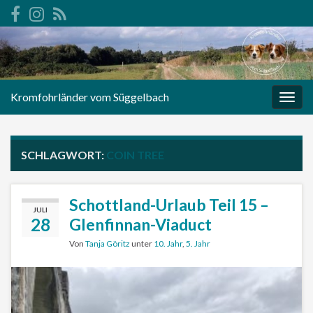
Kromfohrländer vom Süggelbach
Navi
umsc
SCHLAGWORT:
COIN TREE
Schottland-Urlaub Teil 15 –
JULI
28
Glenfinnan-Viaduct
Von
Tanja Göritz
unter
10. Jahr
,
5. Jahr