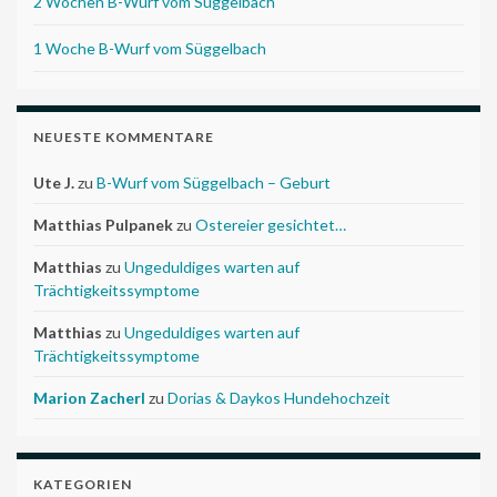
2 Wochen B-Wurf vom Süggelbach
1 Woche B-Wurf vom Süggelbach
NEUESTE KOMMENTARE
Ute J.
zu
B-Wurf vom Süggelbach – Geburt
Matthias Pulpanek
zu
Ostereier gesichtet…
Matthias
zu
Ungeduldiges warten auf
Trächtigkeitssymptome
Matthias
zu
Ungeduldiges warten auf
Trächtigkeitssymptome
Marion Zacherl
zu
Dorias & Daykos Hundehochzeit
KATEGORIEN