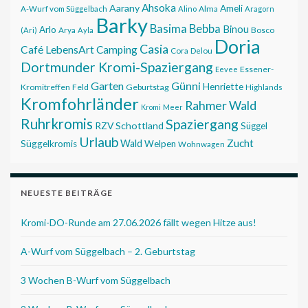
Ahsoka
Aarany
Ameli
Alma
A-Wurf vom Süggelbach
Alino
Aragorn
Barky
Basima
Bebba
Binou
Arlo
Bosco
(Ari)
Arya
Ayla
Doria
Casia
Café LebensArt
Camping
Cora
Delou
Dortmunder Kromi-Spaziergang
Essener-
Eevee
Garten
Günni
Henriette
Kromitreffen
Feld
Geburtstag
Highlands
Kromfohrländer
Rahmer Wald
Kromi
Meer
Ruhrkromis
Spaziergang
RZV
Schottland
Süggel
Urlaub
Zucht
Wald
Süggelkromis
Welpen
Wohnwagen
NEUESTE BEITRÄGE
Kromi-DO-Runde am 27.06.2026 fällt wegen Hitze aus!
A-Wurf vom Süggelbach – 2. Geburtstag
3 Wochen B-Wurf vom Süggelbach