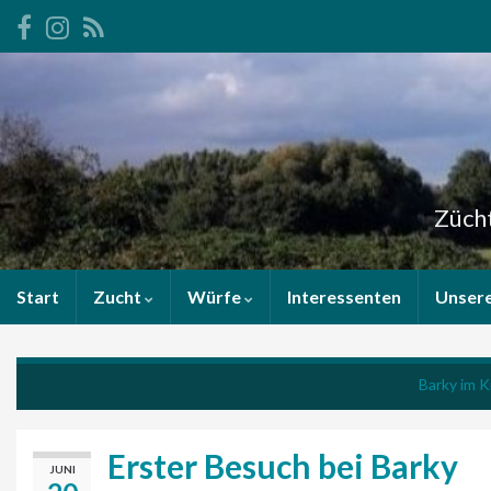
Zücht
Start
Zucht
Würfe
Interessenten
Unser
Barky im 
Erster Besuch bei Barky
JUNI