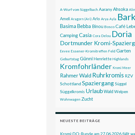
Ahsoka
Aarany
A-Wurf vom Süggelbach
Ali
Bar
Ameli
Arlo
Aragorn (Ari)
Arya
Ayla
Basima
Bebba
Café Leb
Binou
Bosco
Doria
Casia
Camping
Cora
Delou
Dortmunder Kromi-Spazier
Garten
Essener-Kromitreffen
Feld
Eevee
Günni
Henriette
Geburtstag
Highlands
Kromfohrländer
Kromi
Meer
Ruhrkromis
Rahmer Wald
RZV
Spaziergang
Schottland
Süggel
Urlaub
Wald
Süggelkromis
Welpen
Zucht
Wohnwagen
NEUESTE BEITRÄGE
Kromi-DO-Runde am 27.06.2026 fällt 