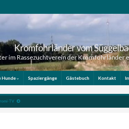
Kromfohrländer vom Süggelba
er im Rassezuchtverein der Kromfohrländer e
e Hunde
Spaziergänge
Gästebuch
Kontakt
I
Kromi-TV