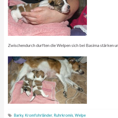
Zwischendurch durften die Welpen sich bei Basima stärken un
Barky
,
Kromfohrländer
,
Ruhrkromis
,
Welpe