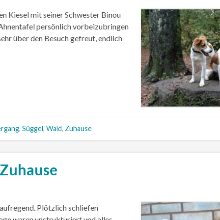
 Kiesel mit seiner Schwester Binou
 Ahnentafel persönlich vorbeizubringen
sehr über den Besuch gefreut, endlich
ergang
,
Süggel
,
Wald
,
Zuhause
n Zuhause
aufregend. Plötzlich schliefen
Tage waren unstrukturiert und alles