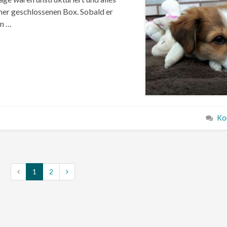
iner geschlossenen Box. Sobald er
hn …
Ko
1
2