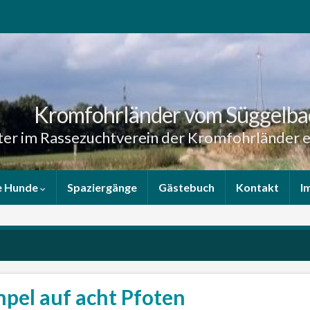
Kromfohrländer vom Süggelba
er im Rassezuchtverein der Kromfohrländer e
e Hunde
Spaziergänge
Gästebuch
Kontakt
I
pel auf acht Pfoten