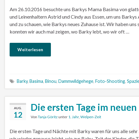
Am 26.10.2016 besuchte uns Barkys Mama Basima von glatten
und Leinenhaltern Astrid und Cindy aus Essen, um uns Barkys
und zu schauen, wie Barkys neues Zuhause ist. Wir haben uns 
konnten wir auch mal zeigen, wo Barky lebt, wo wir oft …
Weiterlesen
Barky
,
Basima
,
Binou
,
Dammwildgehege
,
Foto-Shooting
,
Spazi
Die ersten Tage im neue
AUG.
12
Von
Tanja Göritz
unter
1. Jahr
,
Welpen-Zeit
Die ersten Tage und Nächte mit Barky waren für uns alle sehr 
wir wieder genauso leicht, wie zur Baby-Zeit der Kinder, die 