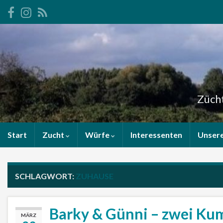
Zücht
Start
Zucht
Würfe
Interessenten
Unser
SCHLAGWORT:
ZUHAUSE
Barky & Günni – zwei Kum
MÄRZ