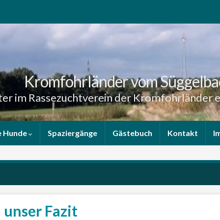
Kromfohrländer vom Süggelba
er im Rassezuchtverein der Kromfohrländer e
e Hunde
Spaziergänge
Gästebuch
Kontakt
I
unser Fazit