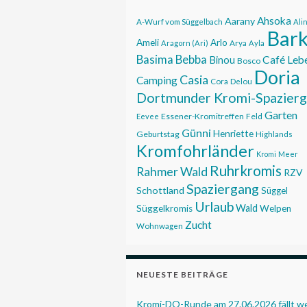
Ahsoka
Aarany
A-Wurf vom Süggelbach
Ali
Bar
Ameli
Arlo
Aragorn (Ari)
Arya
Ayla
Basima
Bebba
Café Leb
Binou
Bosco
Doria
Casia
Camping
Cora
Delou
Dortmunder Kromi-Spazier
Garten
Essener-Kromitreffen
Feld
Eevee
Günni
Henriette
Geburtstag
Highlands
Kromfohrländer
Kromi
Meer
Ruhrkromis
Rahmer Wald
RZV
Spaziergang
Schottland
Süggel
Urlaub
Wald
Süggelkromis
Welpen
Zucht
Wohnwagen
NEUESTE BEITRÄGE
Kromi-DO-Runde am 27.06.2026 fällt 