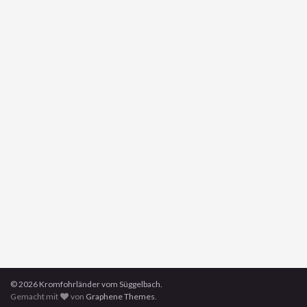
© 2026 Kromfohrländer vom Süggelbach.
Gemacht mit
von
Graphene Themes
.