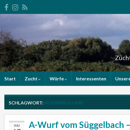
Zücht
Start
Zucht
Würfe
Interessenten
Unser
SCHLAGWORT:
NOURRINOU-BIBI
A-Wurf vom Süggelbach – 
JULI