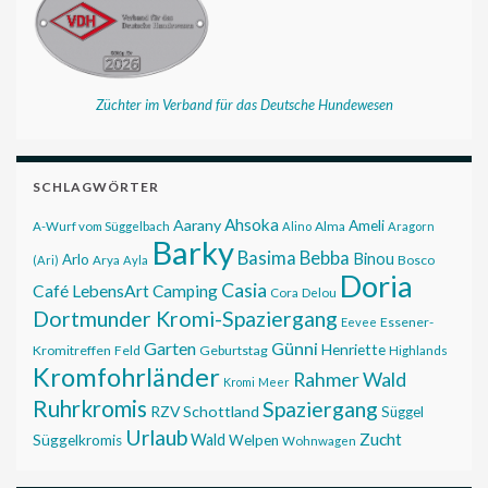
Züchter im Verband für das Deutsche Hundewesen
SCHLAGWÖRTER
Ahsoka
Aarany
Ameli
Alma
A-Wurf vom Süggelbach
Alino
Aragorn
Barky
Basima
Bebba
Binou
Arlo
Bosco
(Ari)
Arya
Ayla
Doria
Casia
Café LebensArt
Camping
Cora
Delou
Dortmunder Kromi-Spaziergang
Essener-
Eevee
Garten
Günni
Henriette
Kromitreffen
Feld
Geburtstag
Highlands
Kromfohrländer
Rahmer Wald
Kromi
Meer
Ruhrkromis
Spaziergang
RZV
Schottland
Süggel
Urlaub
Zucht
Wald
Süggelkromis
Welpen
Wohnwagen