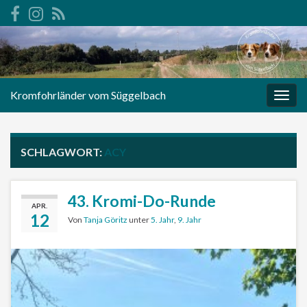
Kromfohrländer vom Süggelbach
Navi
umsc
SCHLAGWORT:
ACY
43. Kromi-Do-Runde
APR.
12
Von
Tanja Göritz
unter
5. Jahr
,
9. Jahr