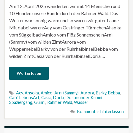
Am 12. April 2025 wanderten wir mit 14 Menschen und
10 Hunden unsere Runde durch den Rahmer Wald. Das
Wetter war sonnig warm und so waren wir guter Laune.
Mit dabei waren:Acy vom Gestringer TürmchenAhsoka
vom SüggelbachAmico vom Flöz SonnenscheinArni
(Sammy) vom wilden ZimtAurora vom
WuppernebelBarky von der RuhrhalbinselBebba vom
wilden ZimtCasia von der RuhrhalbinselDoria …
Weiterlesen
Acy
,
Ahsoka
,
Amico
,
Arni (Sammy)
,
Aurora
,
Barky
,
Bebba
,
Café LebensArt
,
Casia
,
Doria
,
Dortmunder Kromi-
Spaziergang
,
Günni
,
Rahmer Wald
,
Wasser
Kommentar hinterlassen