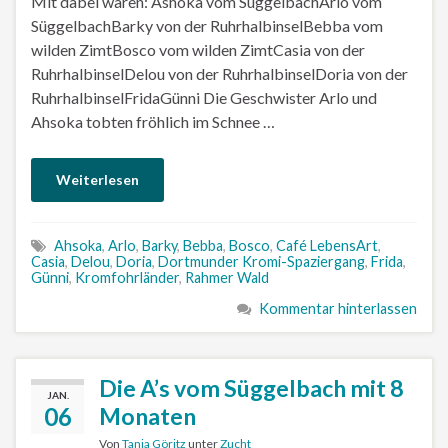
Mit dabei waren: Ashoka vom SüggelbachArlo vom
SüggelbachBarky von der RuhrhalbinselBebba vom
wilden ZimtBosco vom wilden ZimtCasia von der
RuhrhalbinselDelou von der RuhrhalbinselDoria von der
RuhrhalbinselFridaGünni Die Geschwister Arlo und
Ahsoka tobten fröhlich im Schnee …
Weiterlesen
Ahsoka
,
Arlo
,
Barky
,
Bebba
,
Bosco
,
Café LebensArt
,
Casia
,
Delou
,
Doria
,
Dortmunder Kromi-Spaziergang
,
Frida
,
Günni
,
Kromfohrländer
,
Rahmer Wald
Kommentar hinterlassen
Die A’s vom Süggelbach mit 8
JAN.
06
Monaten
Von
Tanja Göritz
unter
Zucht