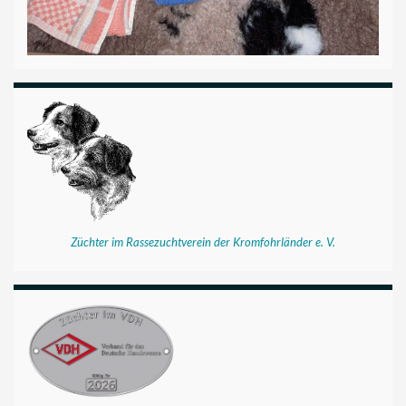
Züchter im Rassezuchtverein der Kromfohrländer e. V.