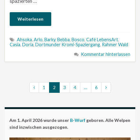
spazierten …
Weiterlesen
Ahsoka
,
Arlo
,
Barky
,
Bebba
,
Bosco
,
Café LebensArt
,
Casia
,
Doria
,
Dortmunder Kromi-Spaziergang
,
Rahmer Wald
Kommentar hinterlassen
1
2
3
4
…
6
Am 1. April 2026 wurde unser
B-Wurf
geboren. Alle Welpen
sind inzwischen ausgezogen.