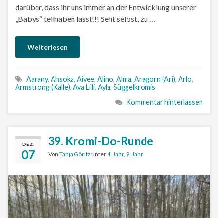
darüber, dass ihr uns immer an der Entwicklung unserer
„Babys“ teilhaben lasst!!! Seht selbst, zu …
Weiterlesen
Aarany
,
Ahsoka
,
Aivee
,
Alino
,
Alma
,
Aragorn (Ari)
,
Arlo
,
Armstrong (Kalle)
,
Ava Lilli
,
Ayla
,
Süggelkromis
Kommentar hinterlassen
39. Kromi-Do-Runde
DEZ.
07
Von
Tanja Göritz
unter
4. Jahr
,
9. Jahr