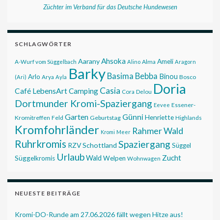
Züchter im Verband für das Deutsche Hundewesen
SCHLAGWÖRTER
Ahsoka
Aarany
Ameli
Alma
A-Wurf vom Süggelbach
Alino
Aragorn
Barky
Basima
Bebba
Binou
Arlo
Bosco
(Ari)
Arya
Ayla
Doria
Casia
Café LebensArt
Camping
Cora
Delou
Dortmunder Kromi-Spaziergang
Essener-
Eevee
Garten
Günni
Henriette
Kromitreffen
Feld
Geburtstag
Highlands
Kromfohrländer
Rahmer Wald
Kromi
Meer
Ruhrkromis
Spaziergang
RZV
Schottland
Süggel
Urlaub
Zucht
Wald
Süggelkromis
Welpen
Wohnwagen
NEUESTE BEITRÄGE
Kromi-DO-Runde am 27.06.2026 fällt wegen Hitze aus!