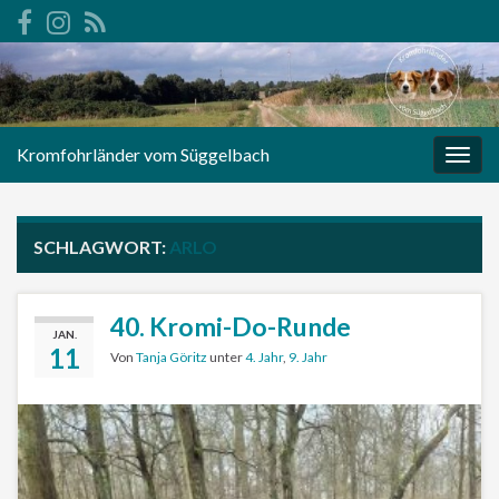
Kromfohrländer vom Süggelbach
Navi
umsc
SCHLAGWORT:
ARLO
40. Kromi-Do-Runde
JAN.
11
Von
Tanja Göritz
unter
4. Jahr
,
9. Jahr