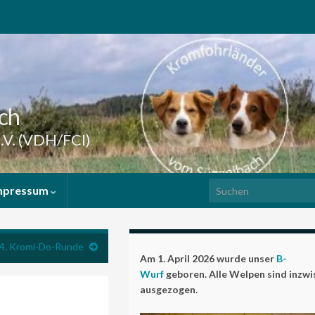
ch
.V. (VDH/FCI)
Search for:
mpressum
4. Kromi-Do-Runde
Am 1. April 2026 wurde unser
B-
Wurf
geboren. Alle Welpen sind inzw
ausgezogen.