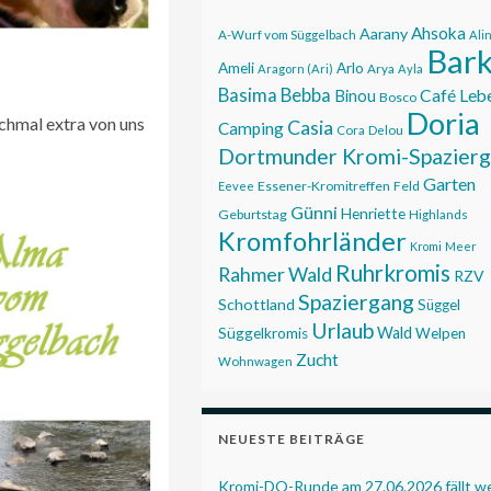
Ahsoka
Aarany
A-Wurf vom Süggelbach
Ali
Bar
Ameli
Arlo
Aragorn (Ari)
Arya
Ayla
Basima
Bebba
Café Leb
Binou
Bosco
Doria
chmal extra von uns
Casia
Camping
Cora
Delou
Dortmunder Kromi-Spazier
Garten
Essener-Kromitreffen
Feld
Eevee
Günni
Henriette
Geburtstag
Highlands
Kromfohrländer
Kromi
Meer
Ruhrkromis
Rahmer Wald
RZV
Spaziergang
Schottland
Süggel
Urlaub
Wald
Süggelkromis
Welpen
Zucht
Wohnwagen
NEUESTE BEITRÄGE
Kromi-DO-Runde am 27.06.2026 fällt 