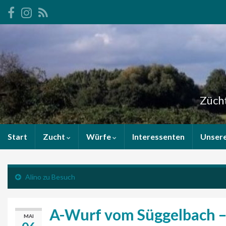
Zücht
Start
Zucht
Würfe
Interessenten
Unser
Alino zu Besuch
A-Wurf vom Süggelbach –
MAI