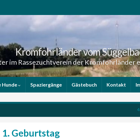
Kromfohrländer vom Süggelba
er im Rassezuchtverein der Kromfohrländer e
e Hunde
Spaziergänge
Gästebuch
Kontakt
I
4
 1. Geburtstag