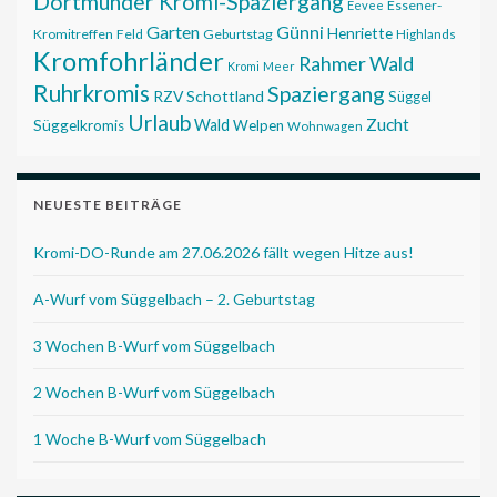
Dortmunder Kromi-Spaziergang
Essener-
Eevee
Garten
Günni
Henriette
Kromitreffen
Feld
Geburtstag
Highlands
Kromfohrländer
Rahmer Wald
Kromi
Meer
Ruhrkromis
Spaziergang
RZV
Schottland
Süggel
Urlaub
Zucht
Wald
Süggelkromis
Welpen
Wohnwagen
NEUESTE BEITRÄGE
Kromi-DO-Runde am 27.06.2026 fällt wegen Hitze aus!
A-Wurf vom Süggelbach – 2. Geburtstag
3 Wochen B-Wurf vom Süggelbach
2 Wochen B-Wurf vom Süggelbach
1 Woche B-Wurf vom Süggelbach