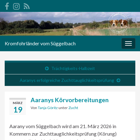
Kromfohrländer vom Süggelbach
Navi
umsc
Trächtigkeits-Halbzeit
Aaranys erfolgreiche Zuchttauglichkeitsprüfung
Aaranys Körvorbereitungen
MÄRZ
19
Von
Tanja Göritz
unter
Zucht
Aarany vom Süggelbach wird am 21. März 2026 in
Kommern zur Zuchttauglichkeitsprüfung (Körung)