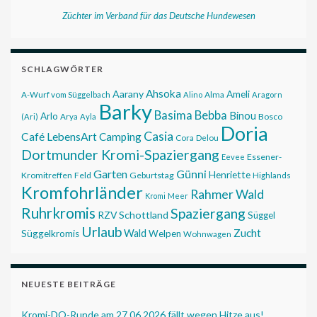
Züchter im Verband für das Deutsche Hundewesen
SCHLAGWÖRTER
Ahsoka
Aarany
Ameli
Alma
A-Wurf vom Süggelbach
Alino
Aragorn
Barky
Basima
Bebba
Binou
Arlo
Bosco
(Ari)
Arya
Ayla
Doria
Casia
Café LebensArt
Camping
Cora
Delou
Dortmunder Kromi-Spaziergang
Essener-
Eevee
Garten
Günni
Henriette
Kromitreffen
Feld
Geburtstag
Highlands
Kromfohrländer
Rahmer Wald
Kromi
Meer
Ruhrkromis
Spaziergang
RZV
Schottland
Süggel
Urlaub
Zucht
Wald
Süggelkromis
Welpen
Wohnwagen
NEUESTE BEITRÄGE
Kromi-DO-Runde am 27.06.2026 fällt wegen Hitze aus!