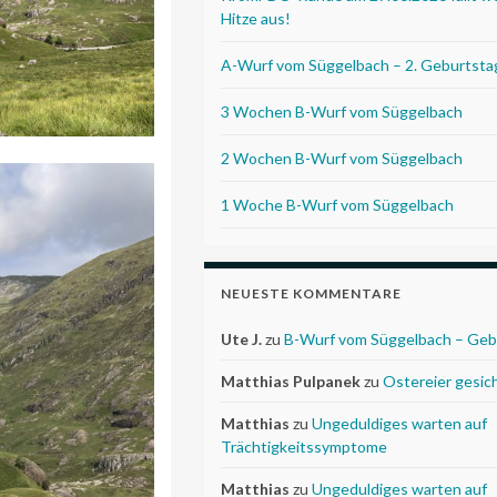
Hitze aus!
A-Wurf vom Süggelbach – 2. Geburtsta
3 Wochen B-Wurf vom Süggelbach
2 Wochen B-Wurf vom Süggelbach
1 Woche B-Wurf vom Süggelbach
NEUESTE KOMMENTARE
Ute J.
zu
B-Wurf vom Süggelbach – Geb
Matthias Pulpanek
zu
Ostereier gesic
Matthias
zu
Ungeduldiges warten auf
Trächtigkeitssymptome
Matthias
zu
Ungeduldiges warten auf