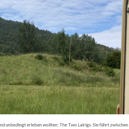
end unbedingt erleben wollten: The Two Lairigs. Sie führt zwische