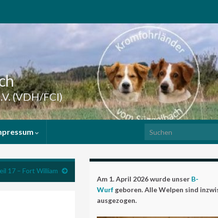
ch
.V. (VDH/FCI)
Search for:
mpressum
il 17 – Fort William
Am 1. April 2026 wurde unser
B-
Wurf
geboren. Alle Welpen sind inzw
ausgezogen.