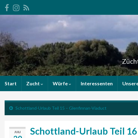
Zücht
Start
Zucht
Würfe
Interessenten
Unser
Schottland-Urlaub Teil 15 – Glenfinnan-Viaduct
Schottland-Urlaub Teil 16
JULI