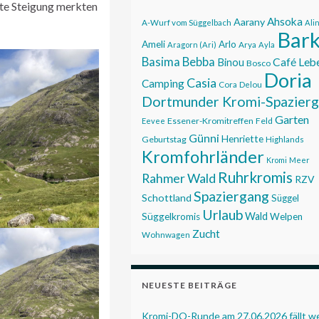
fte Steigung merkten
Ahsoka
Aarany
A-Wurf vom Süggelbach
Ali
Bar
Ameli
Arlo
Aragorn (Ari)
Arya
Ayla
Basima
Bebba
Café Leb
Binou
Bosco
Doria
Casia
Camping
Cora
Delou
Dortmunder Kromi-Spazier
Garten
Essener-Kromitreffen
Feld
Eevee
Günni
Henriette
Geburtstag
Highlands
Kromfohrländer
Kromi
Meer
Ruhrkromis
Rahmer Wald
RZV
Spaziergang
Schottland
Süggel
Urlaub
Wald
Süggelkromis
Welpen
Zucht
Wohnwagen
NEUESTE BEITRÄGE
Kromi-DO-Runde am 27.06.2026 fällt 