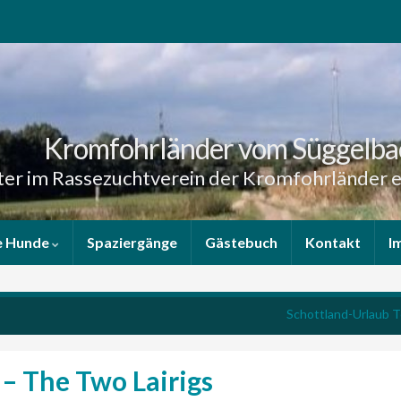
Kromfohrländer vom Süggelba
er im Rassezuchtverein der Kromfohrländer e
e Hunde
Spaziergänge
Gästebuch
Kontakt
I
Schottland-Urlaub Te
 – The Two Lairigs