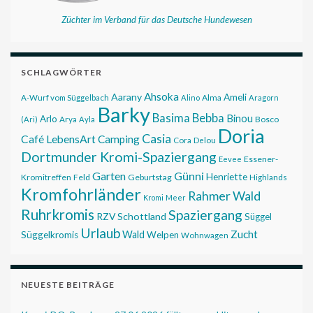
Züchter im Verband für das Deutsche Hundewesen
SCHLAGWÖRTER
Ahsoka
Aarany
Ameli
Alma
A-Wurf vom Süggelbach
Alino
Aragorn
Barky
Basima
Bebba
Binou
Arlo
Bosco
(Ari)
Arya
Ayla
Doria
Casia
Café LebensArt
Camping
Cora
Delou
Dortmunder Kromi-Spaziergang
Essener-
Eevee
Garten
Günni
Henriette
Kromitreffen
Feld
Geburtstag
Highlands
Kromfohrländer
Rahmer Wald
Kromi
Meer
Ruhrkromis
Spaziergang
RZV
Schottland
Süggel
Urlaub
Zucht
Wald
Süggelkromis
Welpen
Wohnwagen
NEUESTE BEITRÄGE