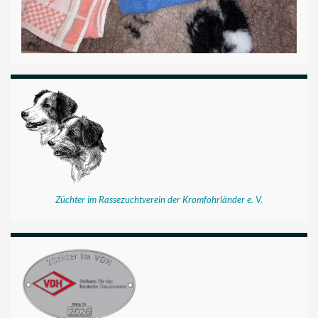
Züchter im Rassezuchtverein der Kromfohrländer e. V.