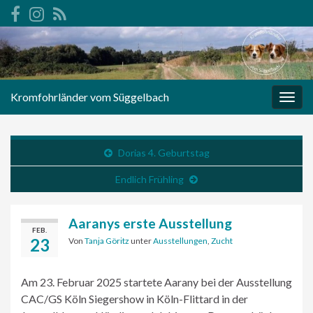
Kromfohrländer vom Süggelbach
Navi
umsc
Dorias 4. Geburtstag
Endlich Frühling
Aaranys erste Ausstellung
FEB.
23
Von
Tanja Göritz
unter
Ausstellungen
,
Zucht
Am 23. Februar 2025 startete Aarany bei der Ausstellung
CAC/GS Köln Siegershow in Köln-Flittard in der