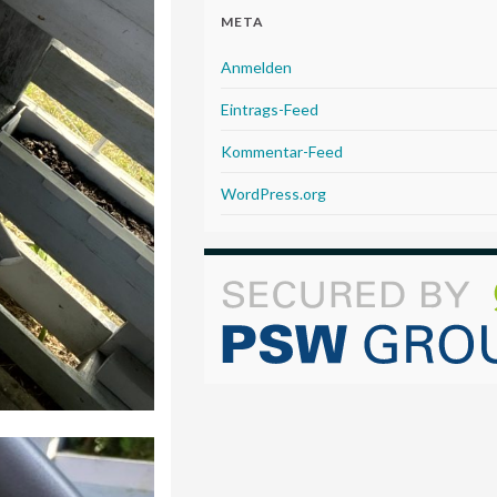
META
Anmelden
Eintrags-Feed
Kommentar-Feed
WordPress.org