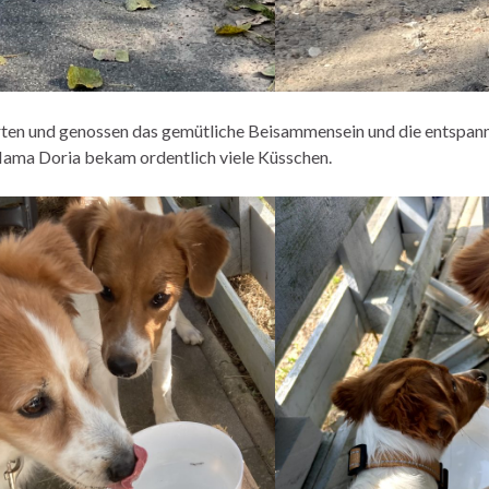
rten und genossen das gemütliche Beisammensein und die entspan
Mama Doria bekam ordentlich viele Küsschen.