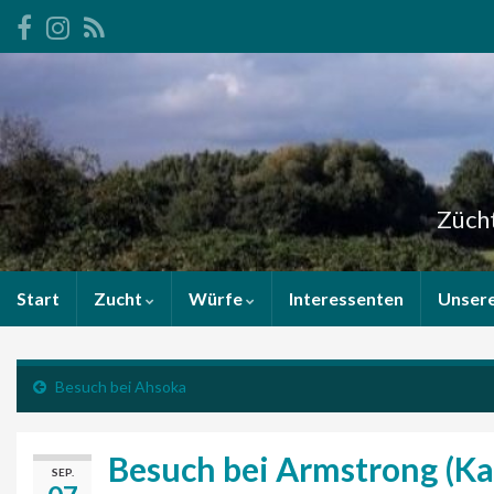
Zücht
Start
Zucht
Würfe
Interessenten
Unser
Besuch bei Ahsoka
Besuch bei Armstrong (Kal
SEP.