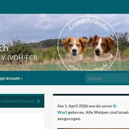
ch
.V. (VDH/FCI)
Search for:
mpressum
am Salzhaff (Ostsee)
Am 1. April 2026 wurde unser
B-
Wurf
geboren. Alle Welpen sind inzw
ausgezogen.