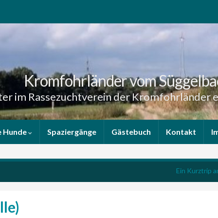
Kromfohrländer vom Süggelba
er im Rassezuchtverein der Kromfohrländer e
e Hunde
Spaziergänge
Gästebuch
Kontakt
I
Ein Kurztrip 
le)