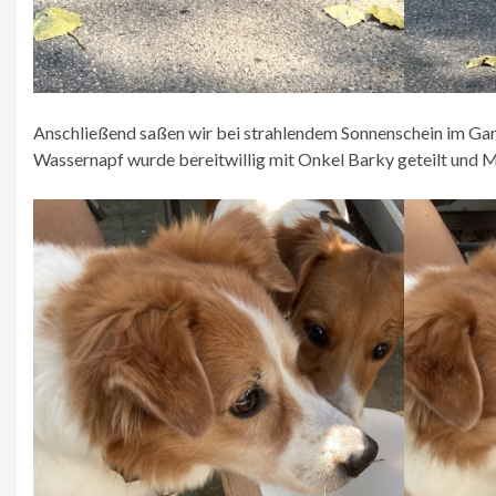
Anschließend saßen wir bei strahlendem Sonnenschein im Ga
Wassernapf wurde bereitwillig mit Onkel Barky geteilt und 