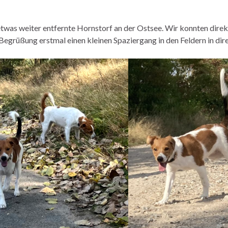
twas weiter entfernte Hornstorf an der Ostsee. Wir konnten dire
egrüßung erstmal einen kleinen Spaziergang in den Feldern in dir