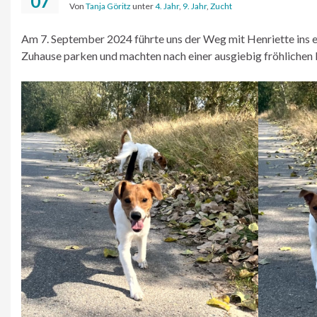
07
Von
Tanja Göritz
unter
4. Jahr
,
9. Jahr
,
Zucht
Am 7. September 2024 führte uns der Weg mit Henriette ins e
Zuhause parken und machten nach einer ausgiebig fröhlichen B