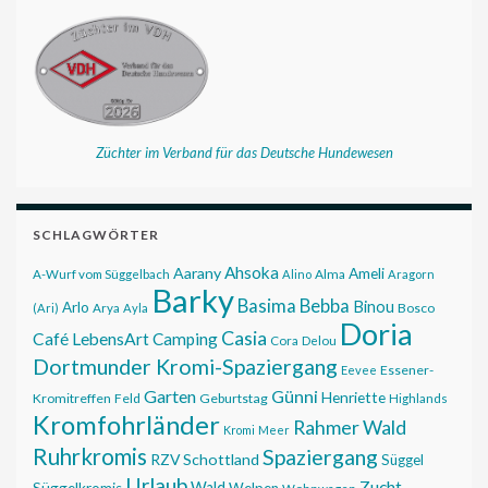
Züchter im Verband für das Deutsche Hundewesen
SCHLAGWÖRTER
Ahsoka
Aarany
Ameli
Alma
A-Wurf vom Süggelbach
Alino
Aragorn
Barky
Basima
Bebba
Binou
Arlo
Bosco
(Ari)
Arya
Ayla
Doria
Casia
Café LebensArt
Camping
Cora
Delou
Dortmunder Kromi-Spaziergang
Essener-
Eevee
Garten
Günni
Henriette
Kromitreffen
Feld
Geburtstag
Highlands
Kromfohrländer
Rahmer Wald
Kromi
Meer
Ruhrkromis
Spaziergang
RZV
Schottland
Süggel
Urlaub
Zucht
Wald