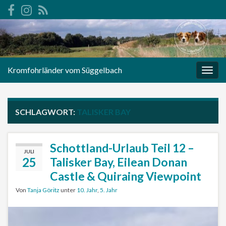
Kromfohrländer vom Süggelbach
Navi
umsc
SCHLAGWORT:
TALISKER BAY
Schottland-Urlaub Teil 12 –
JULI
25
Talisker Bay, Eilean Donan
Castle & Quiraing Viewpoint
Von
Tanja Göritz
unter
10. Jahr
,
5. Jahr