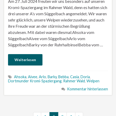
Am 27. Juli 2024 freuten wir uns besonders auf unseren
Kromi-Spaziergang im Rahmer Wald, denn es hatten sich
drei unserer A’s vom Süggelbach angemeldet. Wir waren
sehr glücklich, unsere Welpen wiederzusehen, und auch
ihre Freude war an der stürmischen Begrüßung
abzulesen. Mit dabei waren diesmal:Ahsoka vom
SüggelbachAivee vom SüggelbachArlo vom
SüggelbachBarky von der RuhrhalbinselBebba vom …
Weiterlesen
Ahsoka
,
Aivee
,
Arlo
,
Barky
,
Bebba
,
Casia
,
Doria
,
Dortmunder Kromi-Spaziergang
,
Rahmer Wald
,
Welpen
Kommentar hinterlassen