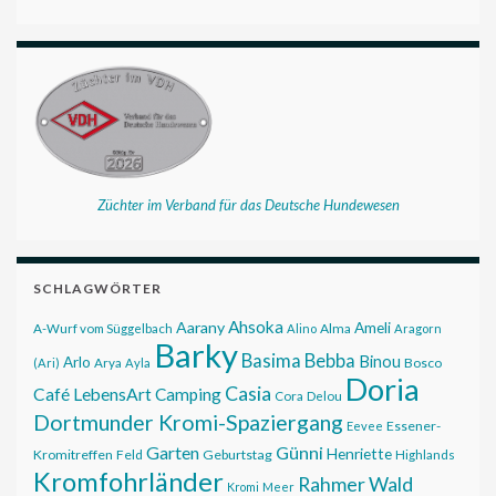
Züchter im Verband für das Deutsche Hundewesen
SCHLAGWÖRTER
Ahsoka
Aarany
Ameli
Alma
A-Wurf vom Süggelbach
Alino
Aragorn
Barky
Basima
Bebba
Binou
Arlo
Bosco
(Ari)
Arya
Ayla
Doria
Casia
Café LebensArt
Camping
Cora
Delou
Dortmunder Kromi-Spaziergang
Essener-
Eevee
Garten
Günni
Henriette
Kromitreffen
Feld
Geburtstag
Highlands
Kromfohrländer
Rahmer Wald
Kromi
Meer