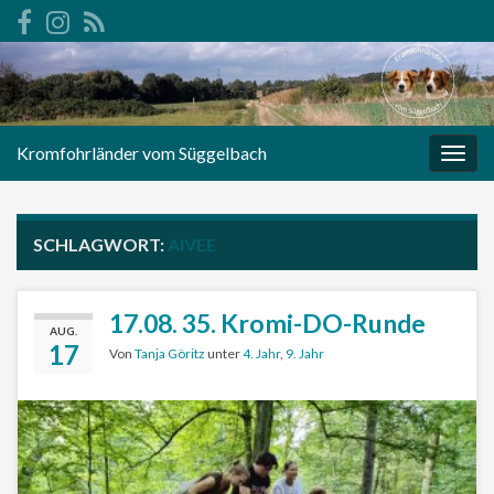
Kromfohrländer vom Süggelbach
Navi
umsc
SCHLAGWORT:
AIVEE
17.08. 35. Kromi-DO-Runde
AUG.
17
Von
Tanja Göritz
unter
4. Jahr
,
9. Jahr