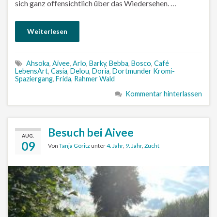
sich ganz offensichtlich über das Wiedersehen. …
Weiterlesen
Ahsoka
,
Aivee
,
Arlo
,
Barky
,
Bebba
,
Bosco
,
Café
LebensArt
,
Casia
,
Delou
,
Doria
,
Dortmunder Kromi-
Spaziergang
,
Frida
,
Rahmer Wald
Kommentar hinterlassen
Besuch bei Aivee
AUG.
09
Von
Tanja Göritz
unter
4. Jahr
,
9. Jahr
,
Zucht