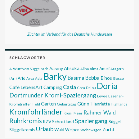
Züchter im Verband für das Deutsche Hundewesen
SCHLAGWÖRTER
Ahsoka
Aarany
Ameli
Alma
A-Wurf vom Süggelbach
Alino
Aragorn
Barky
Basima
Bebba
Binou
Arlo
Bosco
(Ari)
Arya
Ayla
Doria
Casia
Café LebensArt
Camping
Cora
Delou
Dortmunder Kromi-Spaziergang
Essener-
Eevee
Garten
Günni
Henriette
Kromitreffen
Feld
Geburtstag
Highlands
Kromfohrländer
Rahmer Wald
Kromi
Meer
Ruhrkromis
Spaziergang
RZV
Schottland
Süggel
Urlaub
Zucht
Wald
Süggelkromis
Welpen
Wohnwagen