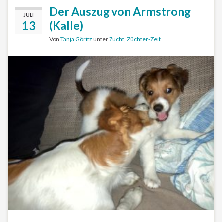
Der Auszug von Armstrong
JULI
13
(Kalle)
Von
Tanja Göritz
unter
Zucht
,
Züchter-Zeit