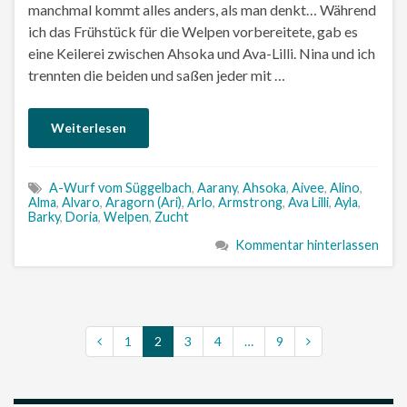
manchmal kommt alles anders, als man denkt… Während
ich das Frühstück für die Welpen vorbereitete, gab es
eine Keilerei zwischen Ahsoka und Ava-Lilli. Nina und ich
trennten die beiden und saßen jeder mit …
Weiterlesen
A-Wurf vom Süggelbach
,
Aarany
,
Ahsoka
,
Aivee
,
Alino
,
Alma
,
Alvaro
,
Aragorn (Ari)
,
Arlo
,
Armstrong
,
Ava Lilli
,
Ayla
,
Barky
,
Doria
,
Welpen
,
Zucht
Kommentar hinterlassen
1
2
3
4
…
9