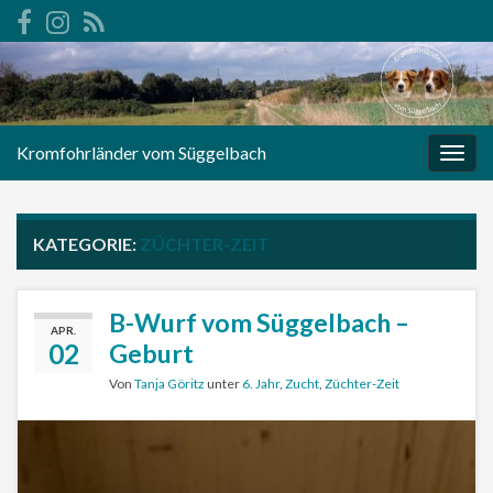
Kromfohrländer vom Süggelbach
Navi
umsc
KATEGORIE:
ZÜCHTER-ZEIT
B-Wurf vom Süggelbach –
APR.
02
Geburt
Von
Tanja Göritz
unter
6. Jahr
,
Zucht
,
Züchter-Zeit