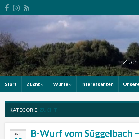
Zücht
Start
Zucht
Würfe
Interessenten
Unser
KATEGORIE:
ZUCHT
B-Wurf vom Süggelbach –
APR.