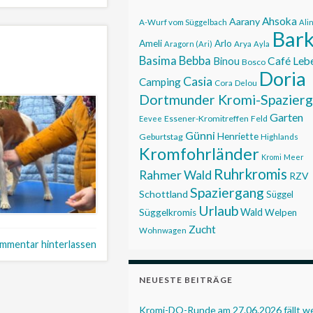
Ahsoka
Aarany
A-Wurf vom Süggelbach
Ali
Bar
Ameli
Arlo
Aragorn (Ari)
Arya
Ayla
Basima
Bebba
Café Leb
Binou
Bosco
Doria
Casia
Camping
Cora
Delou
Dortmunder Kromi-Spazier
Garten
Essener-Kromitreffen
Feld
Eevee
Günni
Henriette
Geburtstag
Highlands
Kromfohrländer
Kromi
Meer
Ruhrkromis
Rahmer Wald
RZV
Spaziergang
Schottland
Süggel
Urlaub
Wald
Süggelkromis
Welpen
Zucht
Wohnwagen
mmentar hinterlassen
NEUESTE BEITRÄGE
Kromi-DO-Runde am 27.06.2026 fällt 