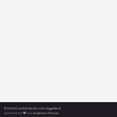
© 2026 Kromfohrländer vom Süggelbach.
Gemacht mit
von
Graphene Themes
.