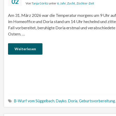
02
Von
Tanja Göritz
unter
6. Jahr
,
Zucht
,
Züchter-Zeit
Am 31. März 2026 war die Temperatur morgens um 9 Uhr auf 
im Homeoffice und Doria stand um 14 Uhr hechelnd und zittern
Fall vorbereitet, beruhigte Doria erstmal und verabschiedet
Ostern. …
Weiterlesen
B-Wurf vom Süggelbach
,
Dayko
,
Doria
,
Geburtsvorbereitung