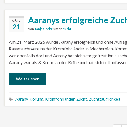
Aaranys erfolgreiche Zuc
MÄRZ
21
Von
Tanja Göritz
unter
Zucht
Am 21. März 2026 wurde Aarany erfolgreich und ohne Auflag
Rassezuchtvereins der Kromfohrländer in Mechernich-Kommern
war ebenfalls dort und Aarany hat sich sehr gefreut ihn zu se
Aarany war als 3. Kromi an der Reihe und hat sich toll anfasse
Weiterlesen
Aarany
,
Körung
,
Kromfohrländer
,
Zucht
,
Zuchttauglichkeit