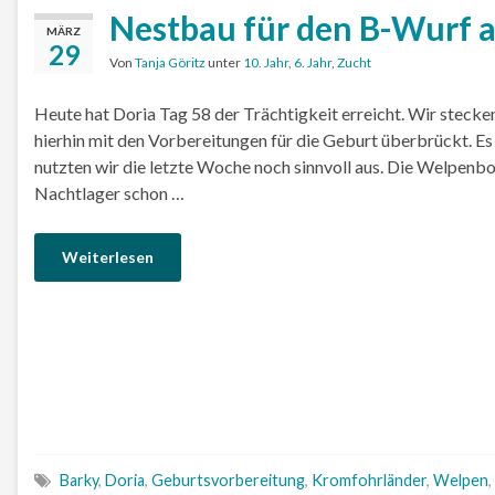
Nestbau für den B-Wurf 
MÄRZ
29
Von
Tanja Göritz
unter
10. Jahr
,
6. Jahr
,
Zucht
Heute hat Doria Tag 58 der Trächtigkeit erreicht. Wir stecken
hierhin mit den Vorbereitungen für die Geburt überbrückt. Es
nutzten wir die letzte Woche noch sinnvoll aus. Die Welpenbo
Nachtlager schon …
Weiterlesen
Barky
,
Doria
,
Geburtsvorbereitung
,
Kromfohrländer
,
Welpen
,