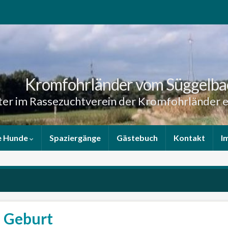
Kromfohrländer vom Süggelba
er im Rassezuchtverein der Kromfohrländer e
e Hunde
Spaziergänge
Gästebuch
Kontakt
I
 Geburt