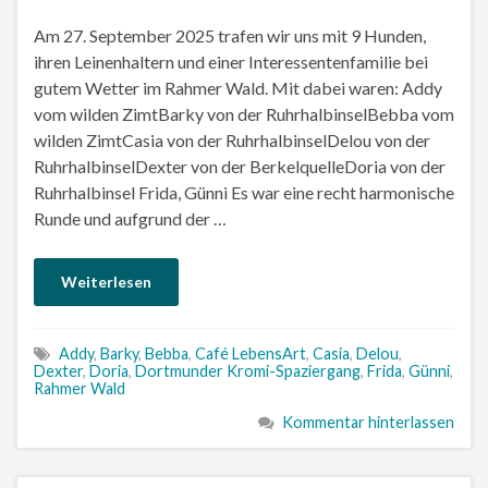
Am 27. September 2025 trafen wir uns mit 9 Hunden,
ihren Leinenhaltern und einer Interessentenfamilie bei
gutem Wetter im Rahmer Wald. Mit dabei waren: Addy
vom wilden ZimtBarky von der RuhrhalbinselBebba vom
wilden ZimtCasia von der RuhrhalbinselDelou von der
RuhrhalbinselDexter von der BerkelquelleDoria von der
Ruhrhalbinsel Frida, Günni Es war eine recht harmonische
Runde und aufgrund der …
Weiterlesen
Addy
,
Barky
,
Bebba
,
Café LebensArt
,
Casia
,
Delou
,
Dexter
,
Doria
,
Dortmunder Kromi-Spaziergang
,
Frida
,
Günni
,
Rahmer Wald
Kommentar hinterlassen