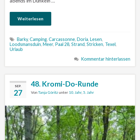
abends im Dunkeln …
Weiterlesen
Barky
,
Camping
,
Carcassonne
,
Doria
,
Lesen
,
Loodsmansduin
,
Meer
,
Paal 28
,
Strand
,
Stricken
,
Texel
,
Urlaub
Kommentar hinterlassen
48. Kromi-Do-Runde
SEP.
27
Von
Tanja Göritz
unter
10. Jahr
,
5. Jahr