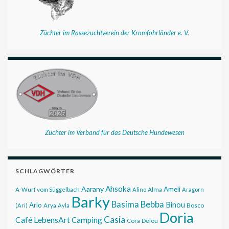
Züchter im Rassezuchtverein der Kromfohrländer e. V.
Züchter im Verband für das Deutsche Hundewesen
SCHLAGWÖRTER
Ahsoka
Aarany
Ameli
Alma
A-Wurf vom Süggelbach
Alino
Aragorn
Barky
Basima
Bebba
Binou
Arlo
Bosco
(Ari)
Arya
Ayla
Doria
Casia
Café LebensArt
Camping
Cora
Delou