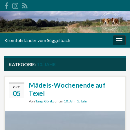
Kromfohrländer vom Süggelbach
Navi
umsc
KATEGORIE:
10. JAHR
Mädels-Wochenende auf
OKT.
05
Texel
Von
Tanja Göritz
unter
10. Jahr
,
5. Jahr