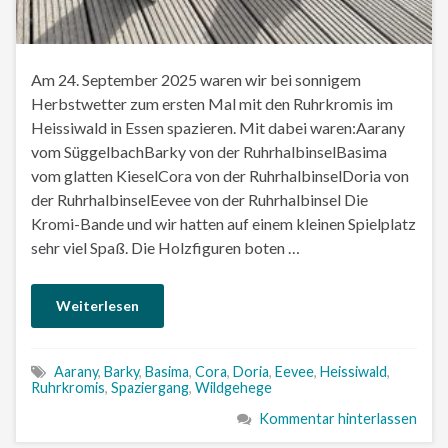
Am 24. September 2025 waren wir bei sonnigem
Herbstwetter zum ersten Mal mit den Ruhrkromis im
Heissiwald in Essen spazieren. Mit dabei waren:Aarany
vom SüggelbachBarky von der RuhrhalbinselBasima
vom glatten KieselCora von der RuhrhalbinselDoria von
der RuhrhalbinselEevee von der Ruhrhalbinsel Die
Kromi-Bande und wir hatten auf einem kleinen Spielplatz
sehr viel Spaß. Die Holzfiguren boten …
Weiterlesen
Aarany
,
Barky
,
Basima
,
Cora
,
Doria
,
Eevee
,
Heissiwald
,
Ruhrkromis
,
Spaziergang
,
Wildgehege
Kommentar hinterlassen