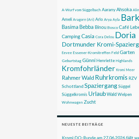
Ahsoka
Aarany
A-Wurf vom Süggelbach
Ali
Bar
Ameli
Arlo
Aragorn (Ari)
Arya
Ayla
Basima
Bebba
Café Leb
Binou
Bosco
Doria
Casia
Camping
Cora
Delou
Dortmunder Kromi-Spazier
Garten
Essener-Kromitreffen
Feld
Eevee
Günni
Henriette
Geburtstag
Highlands
Kromfohrländer
Kromi
Meer
Ruhrkromis
Rahmer Wald
RZV
Spaziergang
Schottland
Süggel
Urlaub
Wald
Süggelkromis
Welpen
Zucht
Wohnwagen
NEUESTE BEITRÄGE
Kromi-DO-Runde am 27.06.2026 fällt 