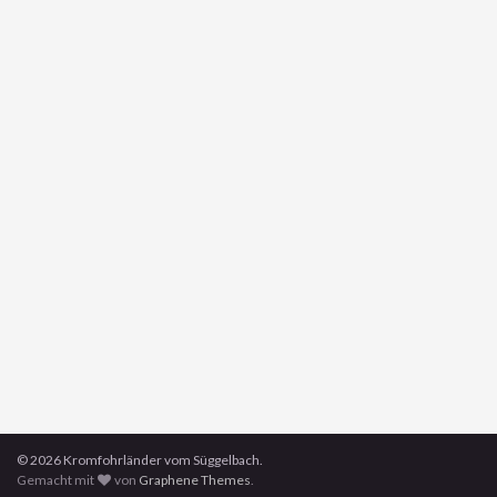
© 2026 Kromfohrländer vom Süggelbach.
Gemacht mit
von
Graphene Themes
.