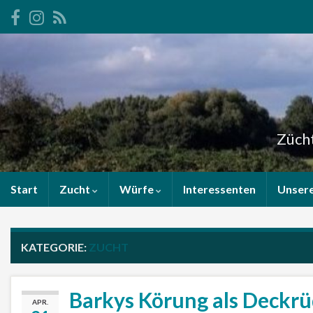
Zücht
Start
Zucht
Würfe
Interessenten
Unser
KATEGORIE:
ZUCHT
Barkys Körung als Deckr
APR.