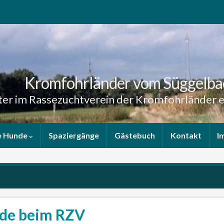
Kromfohrländer vom Süggelba
er im Rassezuchtverein der Kromfohrländer e
e Hunde
Spaziergänge
Gästebuch
Kontakt
I
üde beim RZV